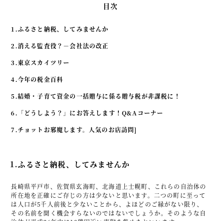
目次
事例紹介
1.ふるさと納税、してみませんか
セミナー情報
2.消える監査役？－会社法の改正
HAGレポート
3.東京スカイツリー
採用情報
4.今年の税金百科
税理士変更をお考えの方
5.結婚・子育て資金の一括贈与に係る贈与税が非課税に！
6.「どうしよう？」にお答えします！Q&Aコーナー
メールマガジン登録
7.チョットお邪魔します。人気のお店訪問]
ニュース
Twitter
1.ふるさと納税、してみませんか
Facebook
長崎県平戸市、佐賀県玄海町、北海道上士幌町、これらの自治体の
所在地を正確にご存じの方は少ないと思います。二つの町に至って
は人口が5千人前後と少ないことから、よほどのご縁がない限り、
その名前を聞く機会すらないのではないでしょうか。そのような自