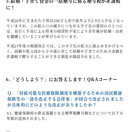
5.結婚・子育て資金の一括贈与に係る贈与税が非課税
に！
平成26年に生まれた子供は100万人余で前年より2.9万人少なくなっ
ていますが、この総人口の減少につながる少子化の要因のひとつに
は、長引く不況による将来の経済的不安により若年層が結婚・出産
を躊躇していることが挙げられています。
平成27年度の税制改正では、この少子化の拡大に歯止めをかけるべ
く、両親や祖父母から子や孫に対して結婚や子育てのための金銭を
非課税で贈与することができる制度が創設されました。
6.「どうしよう？」にお答えします！Q&Aコーナー
Ｑ. 「持続可能な医療保険制度を構築するための国民健康
保険等の一部を改正する法律案」が国会で改正されました
が具体的にどのような改正がありましたか？
A1. 健康保険料の算定基礎となる標準報酬月額などについて以下の
等級が追加されました。