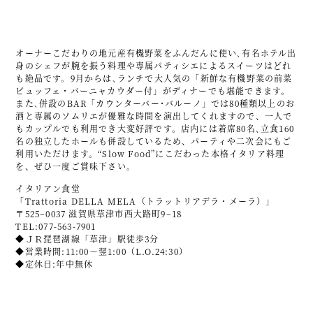
オーナーこだわりの地元産有機野菜をふんだんに使い､有名ホテル出
身のシェフが腕を振う料理や専属パティシエによるスイーツはどれ
も絶品です。9月からは､ランチで大人気の「新鮮な有機野菜の前菜
ビュッフェ・バーニャカウダー付」がディナーでも堪能できます。
また､併設のBAR「カウンターバー･バルーノ」では80種類以上のお
酒と専属のソムリエが優雅な時間を演出してくれますので、一人で
もカップルでも利用でき大変好評です。店内には着席80名､立食160
名の独立したホールも併設しているため、パーティや二次会にもご
利用いただけます。“Slow Food”にこだわった本格イタリア料理
を、ぜひ一度ご賞味下さい。
イタリアン食堂
「Trattoria DELLA MELA（トラットリアデラ・メーラ）」
〒525‒0037 滋賀県草津市西大路町9‒18
TEL:077-563-7901
◆ＪＲ琵琶湖線「草津」駅徒歩3分
◆営業時間:11:00～翌1:00（L.O.24:30）
◆定休日:年中無休