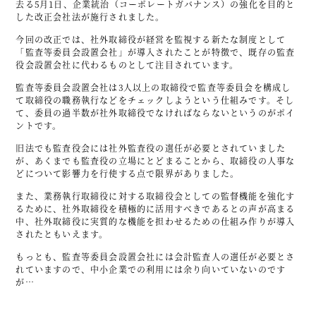
去る5月1日、企業統治（コーポレートガバナンス）の強化を目的と
した改正会社法が施行されました。
今回の改正では、社外取締役が経営を監視する新たな制度として
「監査等委員会設置会社」が導入されたことが特徴で、既存の監査
役会設置会社に代わるものとして注目されています。
監査等委員会設置会社は3人以上の取締役で監査等委員会を構成し
て取締役の職務執行などをチェックしようという仕組みです。そし
て、委員の過半数が社外取締役でなければならないというのがポイ
ントです。
旧法でも監査役会には社外監査役の選任が必要とされていました
が、あくまでも監査役の立場にとどまることから、取締役の人事な
どについて影響力を行使する点で限界がありました。
また、業務執行取締役に対する取締役会としての監督機能を強化す
るために、社外取締役を積極的に活用すべきであるとの声が高まる
中、社外取締役に実質的な機能を担わせるための仕組み作りが導入
されたともいえます。
もっとも、監査等委員会設置会社には会計監査人の選任が必要とさ
れていますので、中小企業での利用には余り向いていないのです
が…