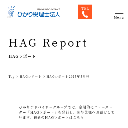
TEL
Menu
Top
HAG Report
専門家一覧
HAGレポート
ひかり税理士法人について
お問合せ
>
>
Top
HAGレポート
HAGレポート2015年5月号
サービス
税務顧問料金表
スタッフ紹介
ひかりアドバイザーグループでは、定期的にニュースレ
ター「HAGレポート」を発行し、関与先様へお届けして
出版物
います。
最新のHAGレポートはこちら
コラム