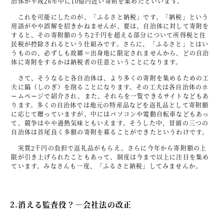
治体が平成26年中に10億円近い寄附を集めたといいます。
これを可能にしたのが、「ふるさと納税」です。「納税」という
用語がやや誤解を招きかねませんが、要は、自治体に対して寄附を
すると、その寄附額のうち2千円を超える部分について所得税と住
民税が控除されるという仕組みです。さらに、「ふるさと」とはい
うものの、必ずしも故郷＝出身地に限定されませんから、どの自治
体に寄附をするかは納税者の任意ということになります。
さて、そうなると各自治体は、より多くの寄附を集めるための工
夫に鎬（しのぎ）を削ることになります。その工夫は各自治体のホ
ームページで紹介され、また、それらを一覧できるサイトなどもあ
ります。多くの自治体では地元の特産品などを返礼品として寄附額
に応じて贈っていますが、中にはパソコンや電動自転車などもあっ
て、競争はやや過熱気味ともいえます。そうした中、冒頭の三つの
自治体は首尾良く多額の寄附を募ることができたというわけです。
実質2千円の負担で返礼品がもらえ、さらに今年から寄附額の上
限が引き上げられたこともあって、制度は今まで以上に注目を集め
ています。みなさんも一度、「ふるさと納税」してみませんか。
2.消える監査役？－会社法の改正