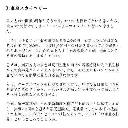
3.東京スカイツリー
早いもので開業3周年だそうです。いつでも行けるという思いから、
結局3年間行けずじまいだった東京スカイツリーに行ってきまし
た。
天望デッキという一般の展望台まで2,060円、その上の天望回廊な
る場所まで1,030円、一人計3,090円もの料金を支払って足を踏み入
れた地上450メートルから見下ろす下界の風景ですが、正直なとこ
ろ何の感動もありませんでした。
思えば、南東方向の景色は羽田空港に向けて着陸態勢に入る航空機
から何度か見たことのあるものでしたし、それよりもパソコンの画
面でいつでも簡単に見られる風景なのです。
そう、グーグルマップの航空写真を開けば、いつでも自由に下界を
俯瞰できるのですから、何もわざわざ高い料金を支払って高いとこ
ろへ登る必要などありません。
今後、航空写真データの更新頻度と精度が上がることは確実ですか
ら、無事に3周年を迎えた観光施設も、電波塔としての本来の機能
はともかく、集客力がどこまで継続するのか、ここは「お手並み拝
見」というところでしょうか。