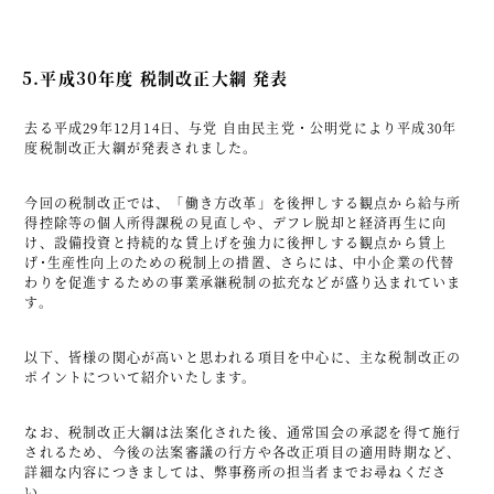
5.平成30年度 税制改正大綱 発表
去る平成29年12月14日、与党 自由民主党・公明党により平成30年
度税制改正大綱が発表されました。
今回の税制改正では、「働き方改革」を後押しする観点から給与所
得控除等の個人所得課税の見直しや、デフレ脱却と経済再生に向
け、設備投資と持続的な賃上げを強力に後押しする観点から賃上
げ･生産性向上のための税制上の措置、さらには、中小企業の代替
わりを促進するための事業承継税制の拡充などが盛り込まれていま
す。
以下、皆様の関心が高いと思われる項目を中心に、主な税制改正の
ポイントについて紹介いたします。
なお、税制改正大綱は法案化された後、通常国会の承認を得て施行
されるため、今後の法案審議の行方や各改正項目の適用時期など、
詳細な内容につきましては、弊事務所の担当者までお尋ねくださ
い。