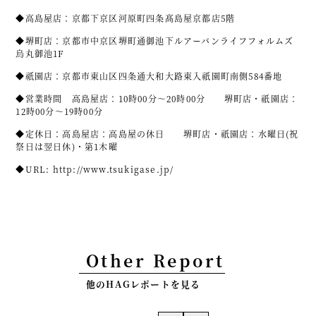
◆高島屋店：京都下京区河原町四条髙島屋京都店5階
◆堺町店：京都市中京区堺町通御池下ルアーバンライフフォルムズ
烏丸御池1F
◆祇園店：京都市東山区四条通大和大路東入祇園町南側584番地
◆営業時間 高島屋店：10時00分～20時00分 堺町店・祇園店：
12時00分～19時00分
◆定休日：高島屋店：高島屋の休日 堺町店・祇園店：水曜日(祝
祭日は翌日休)・第1木曜
◆URL:
http://www.tsukigase.jp/
Other Report
他のHAGレポートを見る