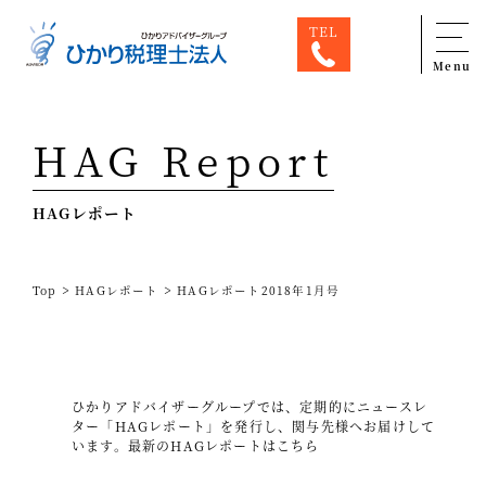
TEL
Menu
Top
HAG Report
専門家一覧
HAGレポート
ひかり税理士法人について
お問合せ
>
>
Top
HAGレポート
HAGレポート2018年1月号
サービス
税務顧問料金表
スタッフ紹介
ひかりアドバイザーグループでは、定期的にニュースレ
ター「HAGレポート」を発行し、関与先様へお届けして
出版物
います。
最新のHAGレポートはこちら
コラム