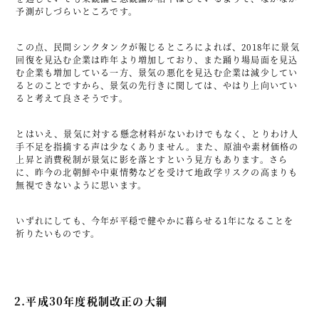
予測がしづらいところです。
この点、民間シンクタンクが報じるところによれば、2018年に景気
回復を見込む企業は昨年より増加しており、また踊り場局面を見込
む企業も増加している一方、景気の悪化を見込む企業は減少してい
るとのことですから、景気の先行きに関しては、やはり上向いてい
ると考えて良さそうです。
とはいえ、景気に対する懸念材料がないわけでもなく、とりわけ人
手不足を指摘する声は少なくありません。また、原油や素材価格の
上昇と消費税制が景気に影を落とすという見方もあります。さら
に、昨今の北朝鮮や中東情勢などを受けて地政学リスクの高まりも
無視できないように思います。
いずれにしても、今年が平穏で健やかに暮らせる1年になることを
祈りたいものです。
2.平成30年度税制改正の大綱