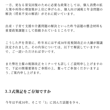
一方、更なる景気回復のために必要な政策としては、個人消費の拡
大策や所得の増加策が上位に挙げられ、個人向け減税と年金問題の
解決（将来不安の解消）がそれに続いています。
出産・子育て支援や介護問題の解決といった昨今話題の懸念材料も
重要政策課題として指摘されているところです。
こうした声を背景に、昨年末には平成30年度税制改正の大綱が閣議
決定されました。その内容については、以下で解説していますの
で、ご一読いただければ幸いです。
また弊社主催の税制改正セミナーでも詳しくご説明申し上げますの
で、下記の開催要領をご参照の上、奮ってご参加くださいますよ
う､ご案内申し上げます。
3.3式簿記をご存知ですか
今年は平成30年。そこで「3」に因んだ話題を少々。