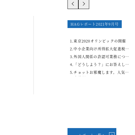
HAGレポート2021年7月号
1.行政書士法人も東京事務所を開
設
2.企業情報開示の方向性について
3.IT導入補助金を活用した経理改
善
4.「どうしよう？」にお答えしま
す！Q&Aコーナー
5.チョットお邪魔します。人気の
お店訪問
レポート一覧へ