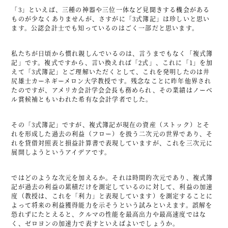
「3」といえば、三種の神器や三位一体など見聞きする機会がある
ものが少なくありませんが、さすがに「3式簿記」は珍しいと思い
ます。公認会計士でも知っているのはごく一部だと思います。
私たちが日頃から慣れ親しんでいるのは、言うまでもなく「複式簿
記」です。複式ですから、言い換えれば「2式」、これに「1」を加
えて「3式簿記」とご理解いただくとして、これを発明したのは井
尻雄士カーネギーメロン大学教授です。残念なことに昨年他界され
たのですが、アメリカ会計学会会長も務められ、その業績はノーベ
ル賞候補ともいわれた希有な会計学者でした。
その「3式簿記」ですが、複式簿記が現在の資産（ストック）とそ
れを形成した過去の利益（フロー）を扱う二次元の世界であり、そ
れを貸借対照表と損益計算書で表現していますが、これを三次元に
展開しようというアイデアです。
ではどのような次元を加えるか。それは時間的次元であり、複式簿
記が過去の利益の累積だけを測定しているのに対して、利益の加速
度（教授は、これを「利力」と表現しています）を測定することに
よって将来の利益獲得能力を示そうという試みといえます。誤解を
恐れずにたとえると、クルマの性能を最高出力や最高速度ではな
く、ゼロヨンの加速力で表すといえばよいでしょうか。