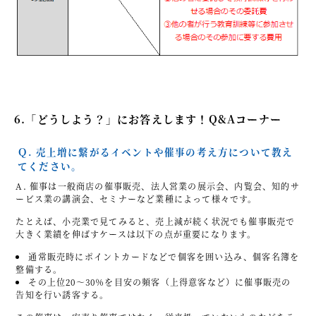
6.「どうしよう？」にお答えします！Q&Aコーナー
Ｑ.
売上増に繋がるイベントや催事の考え方について教え
てください。
A. 催事は一般商店の催事販売、法人営業の展示会、内覧会、知的サ
ービス業の講演会、セミナーなど業種によって様々です。
たとえば、小売業で見てみると、売上減が続く状況でも催事販売で
大きく業績を伸ばすケースは以下の点が重要になります。
通常販売時にポイントカードなどで個客を囲い込み、個客名簿を
整備する。
その上位20～30％を目安の頻客（上得意客など）に催事販売の
告知を行い誘客する。