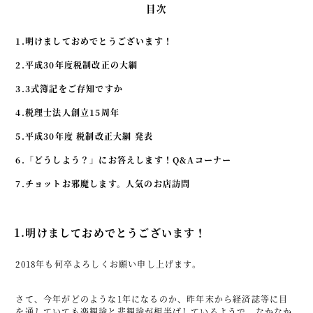
目次
事例紹介
1.明けましておめでとうございます！
セミナー情報
2.平成30年度税制改正の大綱
HAGレポート
3.3式簿記をご存知ですか
採用情報
4.税理士法人創立15周年
税理士変更をお考えの方
5.平成30年度 税制改正大綱 発表
6.「どうしよう？」にお答えします！Q&Aコーナー
メールマガジン登録
7.チョットお邪魔します。人気のお店訪問
ニュース
Twitter
1.明けましておめでとうございます！
Facebook
2018年も何卒よろしくお願い申し上げます。
さて、今年がどのような1年になるのか、昨年末から経済誌等に目
を通していても楽観論と悲観論が相半ばしているようで、なかなか