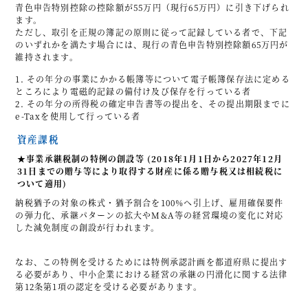
青色申告特別控除の控除額が55万円（現行65万円）に引き下げられ
ます。
ただし、取引を正規の簿記の原則に従って記録している者で、下記
のいずれかを満たす場合には、現行の青色申告特別控除額65万円が
維持されます。
その年分の事業にかかる帳簿等について電子帳簿保存法に定める
ところにより電磁的記録の備付け及び保存を行っている者
その年分の所得税の確定申告書等の提出を、その提出期限までに
e-Taxを使用して行っている者
資産課税
★事業承継税制の特例の創設等 (2018年1月1日から2027年12月
31日までの贈与等により取得する財産に係る贈与税又は相続税に
ついて適用)
納税猶予の対象の株式・猶予割合を100%へ引上げ、雇用確保要件
の弾力化、承継パターンの拡大やM&A等の経営環境の変化に対応
した減免制度の創設が行われます。
なお、この特例を受けるためには特例承認計画を都道府県に提出す
る必要があり、中小企業における経営の承継の円滑化に関する法律
第12条第1項の認定を受ける必要があります。