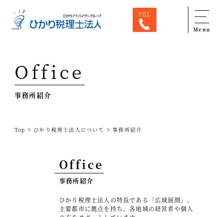
TEL
Menu
Top
Office
専門家一覧
事務所紹介
ひかり税理士法人について
お問合せ
>
>
Top
ひかり税理士法人について
事務所紹介
サービス
税務顧問料金表
Office
スタッフ紹介
事務所紹介
出版物
ひかり税理士法人の特長である「広域展開」。
主要都市に拠点を持ち、各地域の経営者や個人
コラム