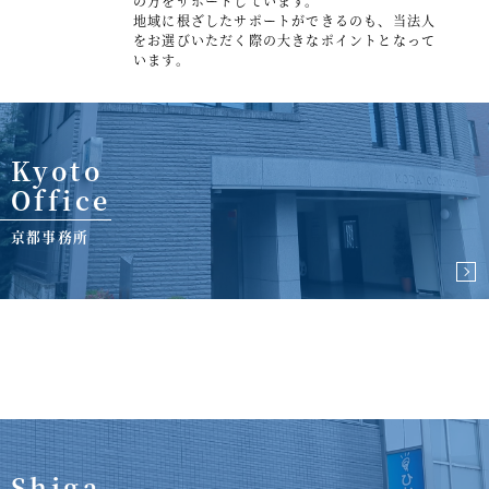
の方をサポートしています。
地域に根ざしたサポートができるのも、当法人
事例紹介
をお選びいただく際の大きなポイントとなって
います。
セミナー情報
HAGレポート
Kyoto
採用情報
Office
税理士変更をお考えの方
京都事務所
メールマガジン登録
ニュース
Twitter
Facebook
Shiga