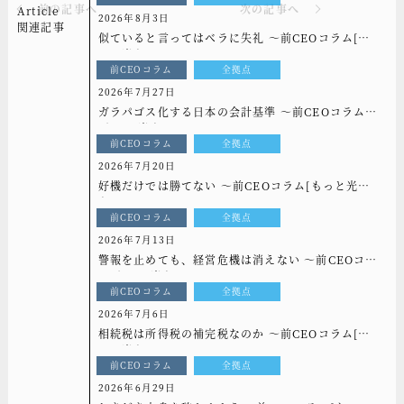
前の記事へ
次の記事へ
Article
2026年8月3日
関連記事
似ていると言ってはベラに失礼 ～前CEOコラム[も
っと光を]vol.339
前CEOコラム
全拠点
2026年7月27日
ガラパゴス化する日本の会計基準 ～前CEOコラム
[もっと光を]vol.338
前CEOコラム
全拠点
2026年7月20日
好機だけでは勝てない ～前CEOコラム[もっと光
を]vol.337
前CEOコラム
全拠点
2026年7月13日
警報を止めても、経営危機は消えない ～前CEOコラ
ム[もっと光を]vol.336
前CEOコラム
全拠点
2026年7月6日
相続税は所得税の補完税なのか ～前CEOコラム[も
っと光を]vol.335
前CEOコラム
全拠点
2026年6月29日