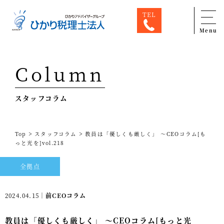
TEL
Menu
Top
Column
専門家一覧
スタッフコラム
ひかり税理士法人について
お問合せ
>
>
Top
スタッフコラム
教員は「優しくも厳しく」 ～CEOコラム[も
サービス
っと光を]vol.218
税務顧問料金表
全拠点
スタッフ紹介
2024.04.15｜
前CEOコラム
出版物
教員は「優しくも厳しく」 ～CEOコラム[もっと光
コラム