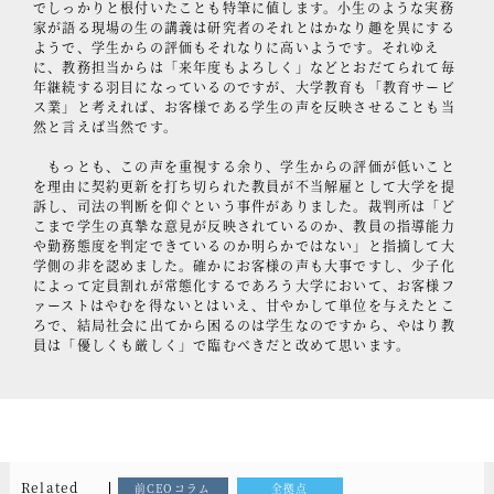
でしっかりと根付いたことも特筆に値します。小生のような実務
家が語る現場の生の講義は研究者のそれとはかなり趣を異にする
ようで、学生からの評価もそれなりに高いようです。それゆえ
に、教務担当からは「来年度もよろしく」などとおだてられて毎
年継続する羽目になっているのですが、大学教育も「教育サービ
ス業」と考えれば、お客様である学生の声を反映させることも当
然と言えば当然です。
もっとも、この声を重視する余り、学生からの評価が低いこと
を理由に契約更新を打ち切られた教員が不当解雇として大学を提
訴し、司法の判断を仰ぐという事件がありました。裁判所は「ど
こまで学生の真摯な意見が反映されているのか、教員の指導能力
や勤務態度を判定できているのか明らかではない」と指摘して大
学側の非を認めました。確かにお客様の声も大事ですし、少子化
によって定員割れが常態化するであろう大学において、お客様フ
ァーストはやむを得ないとはいえ、甘やかして単位を与えたとこ
ろで、結局社会に出てから困るのは学生なのですから、やはり教
員は「優しくも厳しく」で臨むべきだと改めて思います。
Related
前CEOコラム
全拠点