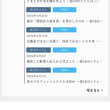
ときどき中身を確かめよう ～前CEOコラム[もっと
光を]vol.334
前CEOコラム
全拠点
2026年6月22日
誰が「貧国化の請求書」を発行したのか ～前CEOコ
ラム[もっと光を]vol.333
前CEOコラム
全拠点
2026年6月15日
京都産ではない京菓子、国産ではないトヨタ車 ～前
CEOコラム[もっと光を]vol.332
前CEOコラム
全拠点
2026年6月8日
破産した税理士法人から学ぶこと ～前CEOコラム
[もっと光を]vol.331
前CEOコラム
全拠点
2026年6月1日
真のプロフェッショナルとは何か ～前CEOコラム
[もっと光を]vol.330
一覧を見る