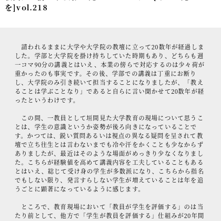
を]vol.218
事例紹介
セミナー情報
請われるままに大学や大学院の教壇に立って20数年が経過しま
HAGレポート
した。学部と大学院を掛け持ちしていた時期もあり、どちらも週
一コマ90分の講義とはいえ、本業の傍らで対応するのは少々荷が
重かったのも事実です。その後、学部での講義は丁重にお断り
採用情報
し、大学院のみ引き続いて担当することになりましたが、「教え
ることは学ぶことなり」であると自らに言い聞かせて20数年が経
税理士変更をお考えの方
ったというわけです。
メールマガジン登録
この間、一教員として垣間見た大学教育の現場について思うこ
とは、学生の意識というか姿勢が後ろ向きになっていることで
ニュース
す。かつては、鋭い質問あるいは視点の異なる疑問を呈されて教
壇で立ち往生とは言わないまでも冷や汗をかくことも少なからず
ありましたが、最近はそのような場面がめっきり少なくなりまし
Twitter
た。こちらが経験値を高めて講義内容を工夫していることもある
とはいえ、総じて受け身の学生が多数派になり、こちらから指名
Facebook
でもしない限り、発言すらしない学生が増えていることは年を追
うごとに顕著になっているように感じます。
ところで、教育現場において「教員が学生を評価する」のは当
たり前として、他方で「学生が教員を評価する」仕組みが20年間