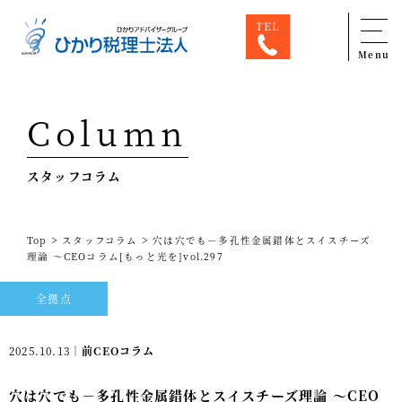
TEL
Menu
Top
Column
専門家一覧
スタッフコラム
ひかり税理士法人について
お問合せ
>
>
Top
スタッフコラム
穴は穴でも－多孔性金属錯体とスイスチーズ
サービス
理論 ～CEOコラム[もっと光を]vol.297
税務顧問料金表
全拠点
スタッフ紹介
2025.10.13｜
前CEOコラム
出版物
穴は穴でも－多孔性金属錯体とスイスチーズ理論 ～CEO
コラム