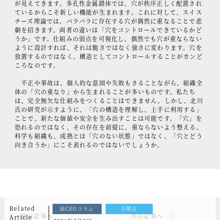
が見えてきます。多孔性金属錯体では、穴が秩序正しく配置され
ているからこそ新しい機能が生まれます。これに対して、スイス
チーズ理論では、バラバラに存在する穴が偶然に重なることで悲
劇を招きます。両者の違いは「穴をコントロールできているかど
うか」です。仕組みの弱点を可視化し、偶然でも穴が重ならない
ように設計すれば、それは脆さではなく強さに変わります。穴を
放置するのではなく、構造としてコントロールすることがカンど
ころなのです。
不正や事故は、個人的な意図や失敗もさることながら、組織全
体の「穴の重なり」から生まれることが多いものです。私たち
は、完全無欠な仕組みをつくることはできません。しかし、北川
氏の研究が示すように、「穴の構造を理解し、上手に利用する」
ことで、新たな価値や安全を生み出すことは可能です。「穴」を
恐れるのではなく、その存在を前提に、重ならないよう整える。
科学も組織も、成熟とは「穴のない状態」ではなく、「穴とどう
向き合うか」にこそ表れるのではないでしょうか。
Related
前CEOコラム
全拠点
前の記事へ
次の記事へ
Article