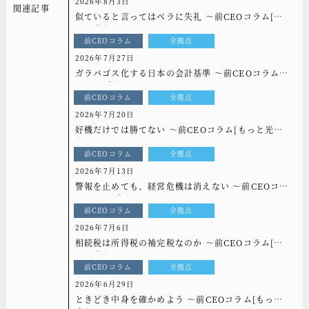
2026年8月3日
関連記事
似ていると言ってはベラに失礼 ～前CEOコラム[も
っと光を]vol.339
前CEOコラム
全拠点
2026年7月27日
ガラパゴス化する日本の会計基準 ～前CEOコラム
[もっと光を]vol.338
前CEOコラム
全拠点
2026年7月20日
好機だけでは勝てない ～前CEOコラム[もっと光
を]vol.337
前CEOコラム
全拠点
2026年7月13日
警報を止めても、経営危機は消えない ～前CEOコラ
ム[もっと光を]vol.336
前CEOコラム
全拠点
2026年7月6日
相続税は所得税の補完税なのか ～前CEOコラム[も
っと光を]vol.335
前CEOコラム
全拠点
2026年6月29日
ときどき中身を確かめよう ～前CEOコラム[もっと