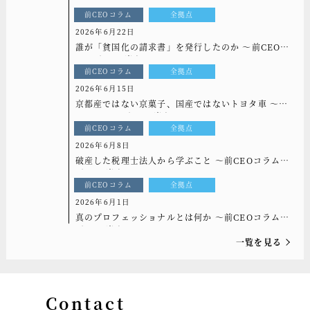
光を]vol.334
前CEOコラム
全拠点
2026年6月22日
誰が「貧国化の請求書」を発行したのか ～前CEOコ
ラム[もっと光を]vol.333
前CEOコラム
全拠点
2026年6月15日
京都産ではない京菓子、国産ではないトヨタ車 ～前
CEOコラム[もっと光を]vol.332
前CEOコラム
全拠点
2026年6月8日
破産した税理士法人から学ぶこと ～前CEOコラム
[もっと光を]vol.331
前CEOコラム
全拠点
2026年6月1日
真のプロフェッショナルとは何か ～前CEOコラム
[もっと光を]vol.330
一覧を見る
Contact