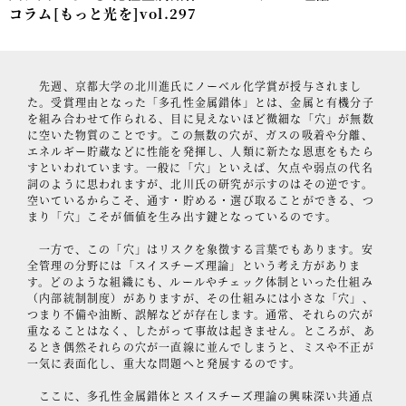
コラム[もっと光を]vol.297
事例紹介
セミナー情報
先週、京都大学の北川進氏にノーベル化学賞が授与されまし
HAGレポート
た。受賞理由となった「多孔性金属錯体」とは、金属と有機分子
を組み合わせて作られる、目に見えないほど微細な「穴」が無数
に空いた物質のことです。この無数の穴が、ガスの吸着や分離、
採用情報
エネルギー貯蔵などに性能を発揮し、人類に新たな恩恵をもたら
すといわれています。一般に「穴」といえば、欠点や弱点の代名
税理士変更をお考えの方
詞のように思われますが、北川氏の研究が示すのはその逆です。
空いているからこそ、通す・貯める・選び取ることができる、つ
メールマガジン登録
まり「穴」こそが価値を生み出す鍵となっているのです。
ニュース
一方で、この「穴」はリスクを象徴する言葉でもあります。安
全管理の分野には「スイスチーズ理論」という考え方がありま
す。どのような組織にも、ルールやチェック体制といった仕組み
Twitter
（内部統制制度）がありますが、その仕組みには小さな「穴」、
つまり不備や油断、誤解などが存在します。通常、それらの穴が
Facebook
重なることはなく、したがって事故は起きません。ところが、あ
るとき偶然それらの穴が一直線に並んでしまうと、ミスや不正が
一気に表面化し、重大な問題へと発展するのです。
ここに、多孔性金属錯体とスイスチーズ理論の興味深い共通点