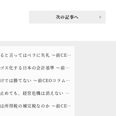
次の記事へ
ると言ってはベラに失礼 ～前CEO
もっと光を]vol.339
ゴス化する日本の会計基準 ～前
ラム[もっと光を]vol.338
けでは勝てない ～前CEOコラム
光を]vol.337
止めても、経営危機は消えない ～
コラム[もっと光を]vol.336
は所得税の補完税なのか ～前CEO
もっと光を]vol.335