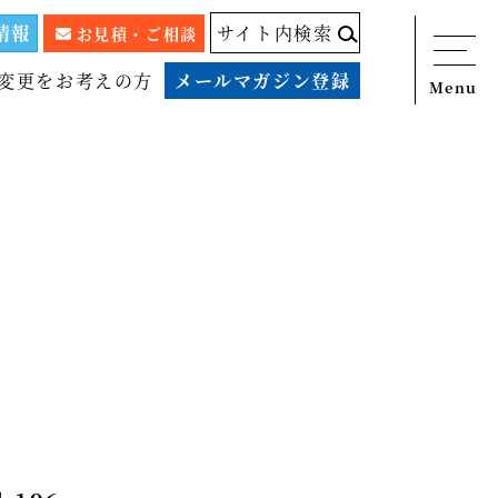
情報
サイト内検索
お見積・ご相談
変更をお考えの方
メールマガジン登録
Menu
ニュース
サービス
税務顧問料金表
スタッフ紹介
出版物
コラム
事例紹介