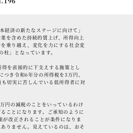
196
セミナー情報
HAGレポート
日本経済の新たなステージに向けて」
採用情報
企業を含めた持続的賃上げ、所得向上
税理士変更をお考えの方
少を乗り越え、変化を力にする社会変
の柱」となっています。
メールマガジン登録
所得を直接的に下支えする施策とし
お問合せ
につき令和6年分の所得税を3万円、
Twitter
最も切実に苦しんでいる低所得者に対
Facebook
1万円の減税のことをいっているわけ
ずることになります。ご承知のように
法案が改正されることが条件になりま
はありません。見えているのは、おそ