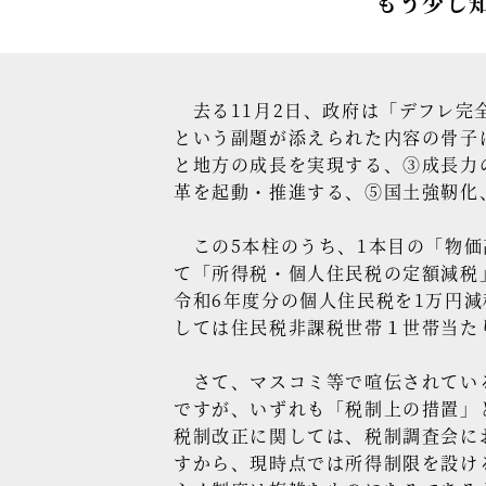
もう少し知
去る11月2日、政府は「デフレ完
という副題が添えられた内容の骨子
と地方の成長を実現する、③成長力
革を起動・推進する、⑤国土強靭化
この5本柱のうち、1本目の「物価
て「所得税・個人住民税の定額減税
令和6年度分の個人住民税を1万円
しては住民税非課税世帯１世帯当た
さて、マスコミ等で喧伝されている
ですが、いずれも「税制上の措置」
税制改正に関しては、税制調査会に
すから、現時点では所得制限を設け