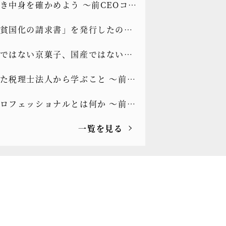
き中身を確かめよう ～前CEOコラ
と光を]vol.334
貧国化の請求書」を発行したのか
EOコラム[もっと光を]vol.333
ではない京菓子、国産ではないト
 ～前CEOコラム[もっと光
た税理士法人から学ぶこと ～前
.332
ラム[もっと光を]vol.331
ロフェッショナルとは何か ～前
ラム[もっと光を]vol.330
一覧を見る