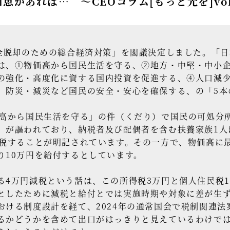
恵があれば… ～CEOコラム[もっと光を]vol.
全脱却のための総合経済対策」を閣議決定しました。「
は、①物価高から国民生活を守る、②地方・中堅・中小
の強化・高度化に資する国内投資を促進する、④人口減
、防災・減災など国民の安全・安心を確保する、の「5本
高から国民生活を守る」の件（くだり）で国民の可処分
」が謳われており、納税者及び配偶者を含む扶養家族1人
減税することが明記されています。その一方で、物価高に
り10万円を給付するとしています。
4万円減税という話は、この所得税3万円と個人住民税
としたために減税と給付とでは実施時期や対象に差が生
おける制度設計を経て、2024年の通常国会で税制関連
るかどうかを含めて出口がはっきりと見えているわけで