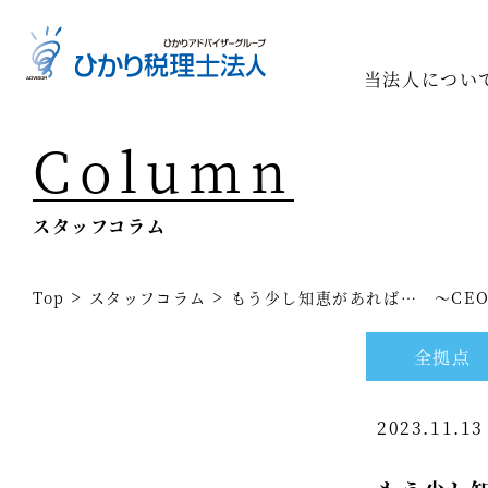
当法人につい
Column
Top
専門家一
スタッフコラム
相続の専
経営コン
>
>
Top
スタッフコラム
もう少し知恵があれば… ～CEOコ
事業承継
全拠点
税務調査
2023.11.1
医療業界