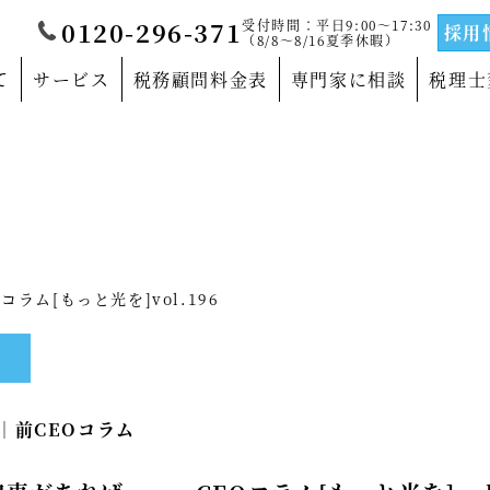
受付時間：平日9:00～17:30
0120-296-371
採用
（8/8～8/16夏季休暇）
て
サービス
税務顧問料金表
専門家に相談
税理士
覧
当法人について
門家
沿革
サルティングの専門家
法人概要
ラム[もっと光を]vol.196
の専門家
代表社員メッセージ
の専門家
事務所紹介
3｜
前CEOコラム
の専門家
事業部紹介