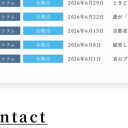
Oコラム
全拠点
2026年6月29日
ときど
ム[もっ
Oコラム
全拠点
2026年6月22日
誰が「
～前C
Oコラム
全拠点
2026年6月15日
京都産
ヨタ車
Oコラム
全拠点
2026年6月8日
破産し
を]vol
CEOコ
Oコラム
全拠点
2026年6月1日
真のプ
CEOコ
ntact