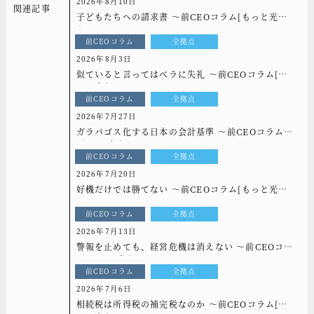
2026年8月10日
関連記事
子どもたちへの請求書 ～前CEOコラム[もっと光
を]vol.340
前CEOコラム
全拠点
2026年8月3日
似ていると言ってはベラに失礼 ～前CEOコラム[も
っと光を]vol.339
前CEOコラム
全拠点
2026年7月27日
ガラパゴス化する日本の会計基準 ～前CEOコラム
[もっと光を]vol.338
前CEOコラム
全拠点
2026年7月20日
好機だけでは勝てない ～前CEOコラム[もっと光
を]vol.337
前CEOコラム
全拠点
2026年7月13日
警報を止めても、経営危機は消えない ～前CEOコラ
ム[もっと光を]vol.336
前CEOコラム
全拠点
2026年7月6日
相続税は所得税の補完税なのか ～前CEOコラム[も