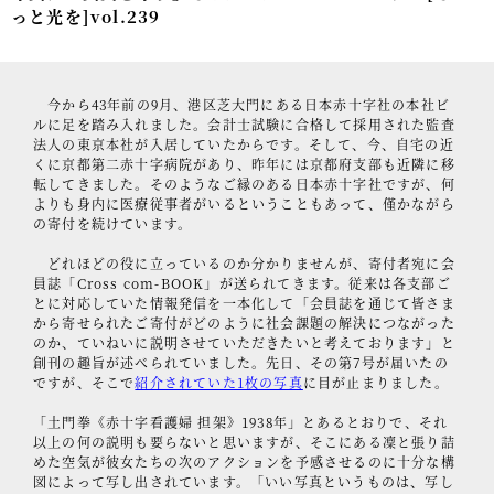
っと光を]vol.239
事例紹介
セミナー情報
今から43年前の9月、港区芝大門にある日本赤十字社の本社ビ
HAGレポート
ルに足を踏み入れました。会計士試験に合格して採用された監査
法人の東京本社が入居していたからです。そして、今、自宅の近
くに京都第二赤十字病院があり、昨年には京都府支部も近隣に移
採用情報
転してきました。そのようなご縁のある日本赤十字社ですが、何
よりも身内に医療従事者がいるということもあって、僅かながら
税理士変更をお考えの方
の寄付を続けています。
メールマガジン登録
どれほどの役に立っているのか分かりませんが、寄付者宛に会
員誌「Cross com-BOOK」が送られてきます。従来は各支部ご
ニュース
とに対応していた情報発信を一本化して「会員誌を通じて皆さま
から寄せられたご寄付がどのように社会課題の解決につながった
のか、ていねいに説明させていただきたいと考えております」と
Twitter
創刊の趣旨が述べられていました。先日、その第7号が届いたの
ですが、そこで
紹介されていた1枚の写真
に目が止まりました。
Facebook
「土門拳《赤十字看護婦 担架》1938年」とあるとおりで、それ
以上の何の説明も要らないと思いますが、そこにある凜と張り詰
めた空気が彼女たちの次のアクションを予感させるのに十分な構
図によって写し出されています。「いい写真というものは、写し