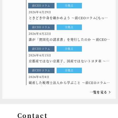
っと光を]vol.335
前CEOコラム
全拠点
2026年6月29日
ときどき中身を確かめよう ～前CEOコラム[もっと
光を]vol.334
前CEOコラム
全拠点
2026年6月22日
誰が「貧国化の請求書」を発行したのか ～前CEOコ
ラム[もっと光を]vol.333
前CEOコラム
全拠点
2026年6月15日
京都産ではない京菓子、国産ではないトヨタ車 ～前
CEOコラム[もっと光を]vol.332
前CEOコラム
全拠点
2026年6月8日
破産した税理士法人から学ぶこと ～前CEOコラム
[もっと光を]vol.331
一覧を見る
Contact