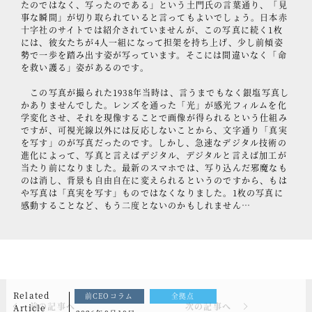
たのではなく、写ったのである」という土門氏の言葉通り、「見
事な瞬間」が切り取られていると言ってもよいでしょう。日本赤
十字社のサイトでは紹介されていませんが、この写真に続く1枚
には、彼女たちが4人一組になって担架を持ち上げ、少し前傾姿
勢で一歩を踏み出す姿が写っています。そこには間違いなく「命
を救い護る」姿があるのです。
この写真が撮られた1938年当時は、言うまでもなく銀塩写真し
かありませんでした。レンズを通った「光」が感光フィルムを化
学変化させ、それを現像することで画像が得られるという仕組み
ですが、可視光線以外には反応しないことから、文字通り「真実
を写す」のが写真だったのです。しかし、急速なデジタル技術の
進化によって、写真と言えばデジタル、デジタルと言えば加工が
当たり前になりました。最新のスマホでは、写り込んだ邪魔なも
のは消し、背景も自由自在に変えられるというのですから、もは
や写真は「真実を写す」ものではなくなりました。1枚の写真に
感動することなど、もう二度とないのかもしれません…
Related
前CEOコラム
全拠点
前の記事へ
次の記事へ
Article