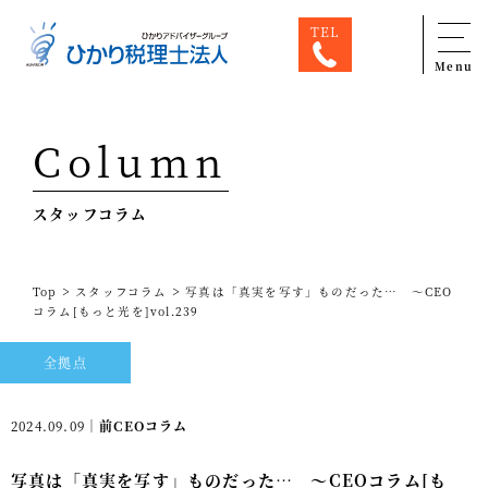
TEL
Menu
Top
Column
専門家一覧
スタッフコラム
ひかり税理士法人について
お問合せ
>
>
Top
スタッフコラム
写真は「真実を写す」ものだった… ～CEO
サービス
コラム[もっと光を]vol.239
税務顧問料金表
全拠点
スタッフ紹介
2024.09.09｜
前CEOコラム
出版物
写真は「真実を写す」ものだった… ～CEOコラム[も
コラム