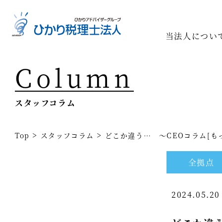
当法人につい
Column
Top
専門家一
スタッフコラム
相続の専
経営コン
>
>
Top
スタッフコラム
どこか違う… ～CEOコラム[もっと
事業承継
全拠点
税務調査
2024.05.2
医療業界