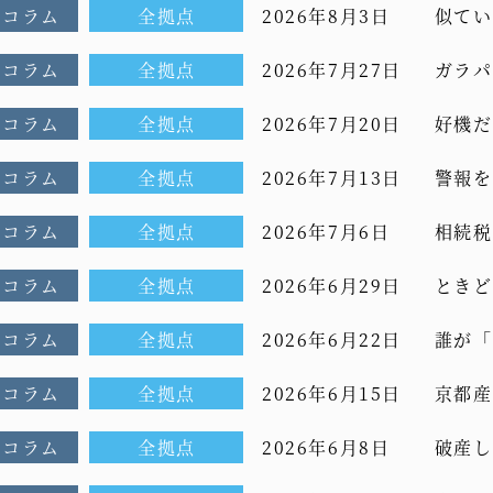
Oコラム
全拠点
2026年8月3日
似てい
コラム[
Oコラム
全拠点
2026年7月27日
ガラパ
CEOコ
Oコラム
全拠点
2026年7月20日
好機だ
[もっと
Oコラム
全拠点
2026年7月13日
警報を
前CEO
Oコラム
全拠点
2026年7月6日
相続税
コラム[
Oコラム
全拠点
2026年6月29日
ときど
ム[もっ
Oコラム
全拠点
2026年6月22日
誰が「
～前C
Oコラム
全拠点
2026年6月15日
京都産
ヨタ車
Oコラム
全拠点
2026年6月8日
破産し
を]vol
CEOコ