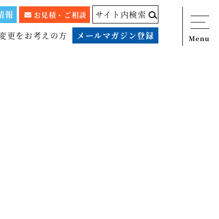
情報
サイト内検索
お見積・ご相談
変更をお考えの方
メールマガジン登録
Menu
ニュース
サービス
税務顧問料金表
スタッフ紹介
出版物
コラム
事例紹介