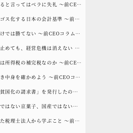
ると言ってはベラに失礼 ～前CEO
もっと光を]vol.339
ゴス化する日本の会計基準 ～前
ラム[もっと光を]vol.338
けでは勝てない ～前CEOコラム
光を]vol.337
止めても、経営危機は消えない ～
コラム[もっと光を]vol.336
は所得税の補完税なのか ～前CEO
もっと光を]vol.335
き中身を確かめよう ～前CEOコラ
と光を]vol.334
貧国化の請求書」を発行したのか
EOコラム[もっと光を]vol.333
ではない京菓子、国産ではないト
 ～前CEOコラム[もっと光
た税理士法人から学ぶこと ～前
.332
ラム[もっと光を]vol.331