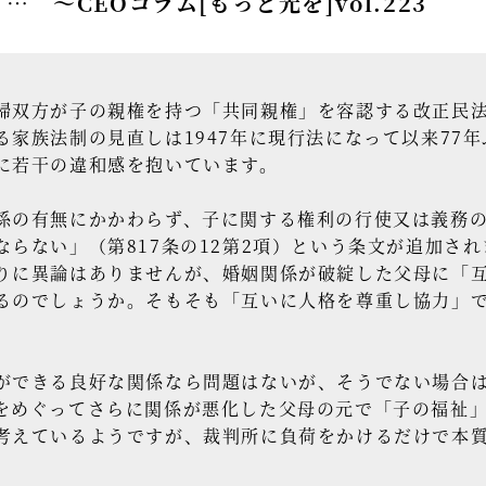
… ～CEOコラム[もっと光を]vol.223
双方が子の親権を持つ「共同親権」を容認する改正民法が
家族法制の見直しは1947年に現行法になって以来77年
に若干の違和感を抱いています。
の有無にかかわらず、子に関する権利の行使又は義務の
らない」（第817条の12第2項）という条文が追加さ
りに異論はありませんが、婚姻関係が破綻した父母に「
るのでしょうか。そもそも「互いに人格を尊重し協力」
できる良好な関係なら問題はないが、そうでない場合は
をめぐってさらに関係が悪化した父母の元で「子の福祉
考えているようですが、裁判所に負荷をかけるだけで本