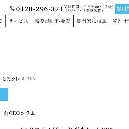
受付時間：平日9:00～17:30
0120-296-371
採用
（8/8～8/16夏季休暇）
て
サービス
税務顧問料金表
専門家に相談
税理士
覧
当法人について
門家
沿革
サルティングの専門家
法人概要
光を]vol.223
の専門家
代表社員メッセージ
の専門家
事務所紹介
0｜
前CEOコラム
の専門家
事業部紹介