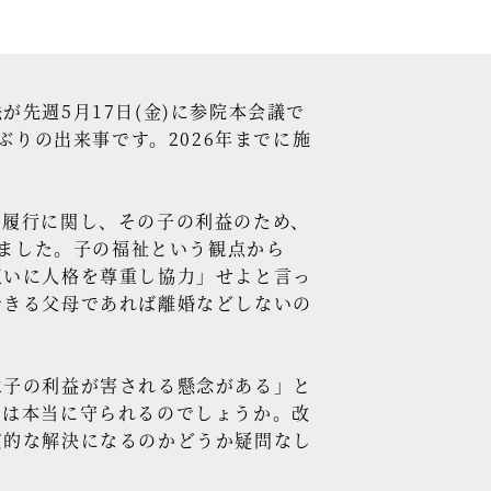
セミナー情報
HAGレポート
先週5月17日(金)に参院本会議で
採用情報
ぶりの出来事です。2026年までに施
税理士変更をお考えの方
メールマガジン登録
履行に関し、その子の利益のため、
れました。子の福祉という観点から
お問合せ
互いに人格を尊重し協力」せよと言っ
Twitter
できる父母であれば離婚などしないの
Facebook
子の利益が害される懸念がある」と
」は本当に守られるのでしょうか。改
質的な解決になるのかどうか疑問なし