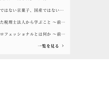
EOコラム[もっと光を]vol.333
ではない京菓子、国産ではないト
 ～前CEOコラム[もっと光
た税理士法人から学ぶこと ～前
.332
ラム[もっと光を]vol.331
ロフェッショナルとは何か ～前
ラム[もっと光を]vol.330
一覧を見る