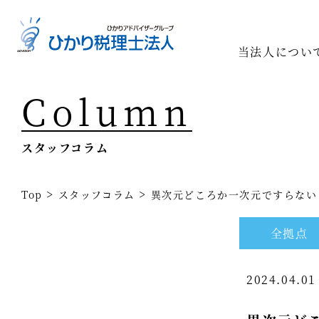
当法人につい
Column
Top
専門家一
スタッフコラム
相続の専
経営コン
>
>
Top
スタッフコラム
異次元どころか一次元ですらない ～
事業承継
全拠点
税務調査
2024.04.0
医療業界