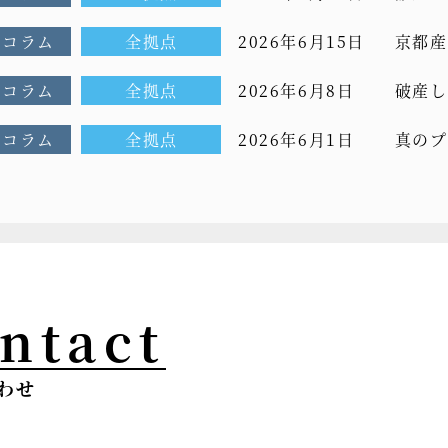
～前C
Oコラム
全拠点
2026年6月15日
京都産
ヨタ車
Oコラム
全拠点
2026年6月8日
破産し
を]vol
CEOコ
Oコラム
全拠点
2026年6月1日
真のプ
CEOコ
ntact
わせ