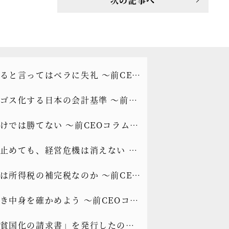
次の記事へ
ると言ってはベラに失礼 ～前CEO
もっと光を]vol.339
ゴス化する日本の会計基準 ～前
ラム[もっと光を]vol.338
けでは勝てない ～前CEOコラム
光を]vol.337
止めても、経営危機は消えない ～
コラム[もっと光を]vol.336
は所得税の補完税なのか ～前CEO
もっと光を]vol.335
き中身を確かめよう ～前CEOコラ
と光を]vol.334
貧国化の請求書」を発行したのか