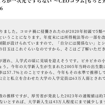
ろか一次元ですらない ～CEOコラム[もっと
16
りました。コロナ禍に侵襲されたのが2020年初頭で5類
りということになります。年度末には所得税法等の一部を
制限が設けられていますので、「自分には関係ない」と
の目玉はこれぐらいなのですから、そこはご了解いただ
遅れ、入学式の頃に見頃を迎えそうです。ピカピカの小
う。今年の大学新入生が生まれた2005年当時の出生数
は57.7％とのことですから、今年もその水準で推移し
公立と私立を合わせた大学の入学定員は63万人弱とされ
。
の推移ですが、厚労省が発表した2023年の速報値は約
ないとすれば、大学新入生は43万人程度にまで減少しま