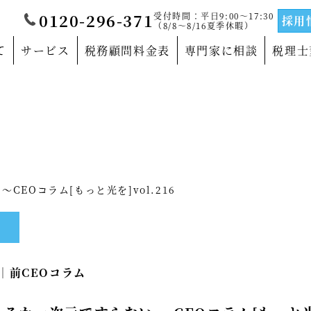
受付時間：平日9:00～17:30
0120-296-371
採用
（8/8～8/16夏季休暇）
て
サービス
税務顧問料金表
専門家に相談
税理士
覧
当法人について
門家
沿革
サルティングの専門家
法人概要
CEOコラム[もっと光を]vol.216
の専門家
代表社員メッセージ
の専門家
事務所紹介
1｜
前CEOコラム
の専門家
事業部紹介