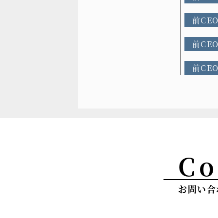
前CE
前CE
前CE
Co
お問い合