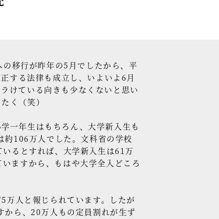
光
セミナー情報
HAGレポート
採用情報
への移行が昨年の5月でしたから、平
税理士変更をお考えの方
改正する法律も成立し、いよいよ6月
シラけている向きも少なくないと思い
メールマガジン登録
きたく（笑）
お問合せ
学一年生はもちろん、大学新入生も
Twitter
は約106万人でした。文科省の学校
ているとすれば、大学新入生は61万
Facebook
ていますから、もはや大学全入どころ
75万人と報じられています。したが
すから、20万人もの定員割れが生ず