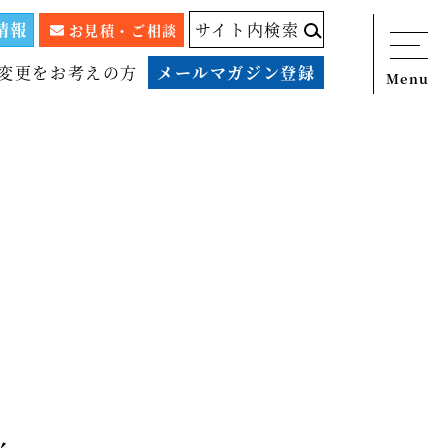
情報
サイト内検索
お見積・ご相談
変更をお考えの方
メールマガジン登録
Menu
ニュース
サービス
税務顧問料金表
スタッフ紹介
出版物
コラム
事例紹介