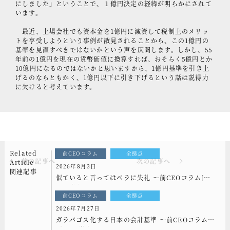
にしました」ということで、１億円決定の経緯が明らかにされて
います。
最近、上場会社でも資本金を1億円に減資して税制上のメリッ
トを享受しようという事例が散見されることから、この1億円の
基準を見直すべきではないかという声を仄聞します。しかし、55
年前の1億円を現在の貨幣価値に換算すれば、おそらく5億円とか
10億円になるのではないかと思いますから、1億円基準を引き上
げるのならともかく、1億円以下に引き下げるという話は説得力
に欠けると考えています。
Related
前CEOコラム
全拠点
前の記事へ
次の記事へ
Article
2026年8月3日
関連記事
似ていると言ってはベラに失礼 ～前CEOコラム[も
っと光を]vol.339
前CEOコラム
全拠点
2026年7月27日
ガラパゴス化する日本の会計基準 ～前CEOコラム
[もっと光を]vol.338