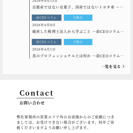
2026年6月15日
京都産ではない京菓子、国産ではないトヨタ車 ～前
CEOコラム[もっと光を]vol.332
前CEOコラム
全拠点
2026年6月8日
破産した税理士法人から学ぶこと ～前CEOコラム
[もっと光を]vol.331
前CEOコラム
全拠点
2026年6月1日
真のプロフェッショナルとは何か ～前CEOコラム
[もっと光を]vol.330
一覧を見る
Contact
お問い合わせ
弊社事務所の営業エリア外のお客様からのご依頼につき
ましては、お受けできない場合がございます。何卒ご容
赦くださいますようお願い申し上げます。