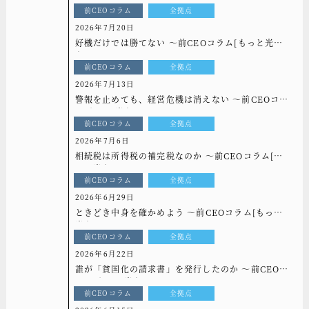
前CEOコラム
全拠点
2026年7月20日
好機だけでは勝てない ～前CEOコラム[もっと光
を]vol.337
前CEOコラム
全拠点
2026年7月13日
警報を止めても、経営危機は消えない ～前CEOコラ
ム[もっと光を]vol.336
前CEOコラム
全拠点
2026年7月6日
相続税は所得税の補完税なのか ～前CEOコラム[も
っと光を]vol.335
前CEOコラム
全拠点
2026年6月29日
ときどき中身を確かめよう ～前CEOコラム[もっと
光を]vol.334
前CEOコラム
全拠点
2026年6月22日
誰が「貧国化の請求書」を発行したのか ～前CEOコ
ラム[もっと光を]vol.333
前CEOコラム
全拠点