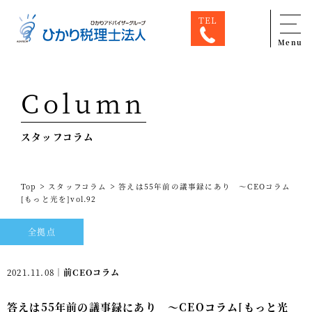
TEL
Menu
Top
Column
専門家一覧
スタッフコラム
ひかり税理士法人について
お問合せ
>
>
Top
スタッフコラム
答えは55年前の議事録にあり ～CEOコラム
サービス
[もっと光を]vol.92
税務顧問料金表
全拠点
スタッフ紹介
2021.11.08｜
前CEOコラム
出版物
答えは55年前の議事録にあり ～CEOコラム[もっと光
コラム