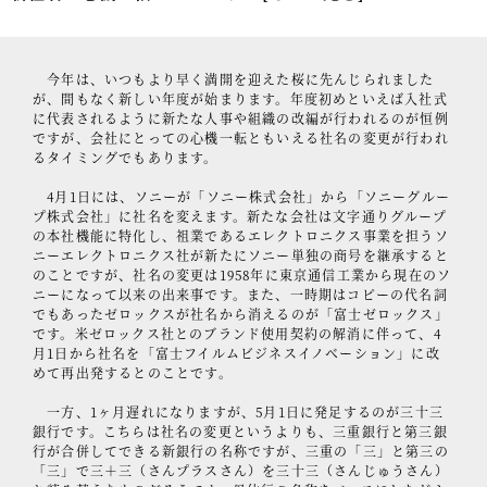
事例紹介
セミナー情報
今年は、いつもより早く満開を迎えた桜に先んじられました
が、間もなく新しい年度が始まります。年度初めといえば入社式
に代表されるように新たな人事や組織の改編が行われるのが恒例
HAGレポート
ですが、会社にとっての心機一転ともいえる社名の変更が行われ
るタイミングでもあります。
採用情報
4月1日には、ソニーが「ソニー株式会社」から「ソニーグルー
税理士変更をお考えの方
プ株式会社」に社名を変えます。新たな会社は文字通りグループ
の本社機能に特化し、祖業であるエレクトロニクス事業を担うソ
メールマガジン登録
ニーエレクトロニクス社が新たにソニー単独の商号を継承すると
のことですが、社名の変更は1958年に東京通信工業から現在のソ
ニーになって以来の出来事です。また、一時期はコピーの代名詞
ニュース
でもあったゼロックスが社名から消えるのが「富士ゼロックス」
です。米ゼロックス社とのブランド使用契約の解消に伴って、4
Twitter
月1日から社名を「富士フイルムビジネスイノベーション」に改
めて再出発するとのことです。
Facebook
一方、1ヶ月遅れになりますが、5月1日に発足するのが三十三
銀行です。こちらは社名の変更というよりも、三重銀行と第三銀
行が合併してできる新銀行の名称ですが、三重の「三」と第三の
「三」で三＋三（さんプラスさん）を三十三（さんじゅうさん）