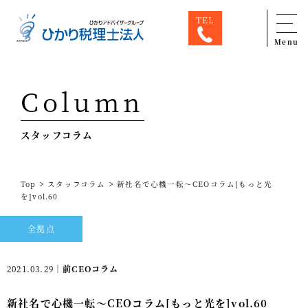
TEL
Menu
Top
Column
専門家一覧
スタッフコラム
ひかり税理士法人について
お問合せ
>
>
Top
スタッフコラム
新社名で心機一転～CEOコラム[もっと光
サービス
を]vol.60
税務顧問料金表
全拠点
スタッフ紹介
2021.03.29｜
前CEOコラム
出版物
新社名で心機一転～CEOコラム[もっと光を]vol.60
コラム