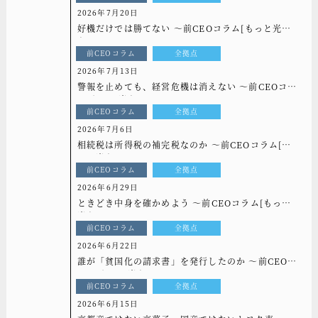
2026年7月20日
好機だけでは勝てない ～前CEOコラム[もっと光
を]vol.337
前CEOコラム
全拠点
2026年7月13日
警報を止めても、経営危機は消えない ～前CEOコラ
ム[もっと光を]vol.336
前CEOコラム
全拠点
2026年7月6日
相続税は所得税の補完税なのか ～前CEOコラム[も
っと光を]vol.335
前CEOコラム
全拠点
2026年6月29日
ときどき中身を確かめよう ～前CEOコラム[もっと
光を]vol.334
前CEOコラム
全拠点
2026年6月22日
誰が「貧国化の請求書」を発行したのか ～前CEOコ
ラム[もっと光を]vol.333
前CEOコラム
全拠点
2026年6月15日