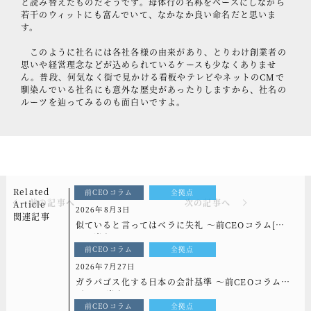
と読み替えたものだそうです。母体行の名称をベースにしながら
若干のウィットにも富んでいて、なかなか良い命名だと思いま
す。
このように社名には各社各様の由来があり、とりわけ創業者の
思いや経営理念などが込められているケースも少なくありませ
ん。普段、何気なく街で見かける看板やテレビやネットのCMで
馴染んでいる社名にも意外な歴史があったりしますから、社名の
ルーツを辿ってみるのも面白いですよ。
Related
前CEOコラム
全拠点
前の記事へ
次の記事へ
Article
2026年8月3日
関連記事
似ていると言ってはベラに失礼 ～前CEOコラム[も
っと光を]vol.339
前CEOコラム
全拠点
2026年7月27日
ガラパゴス化する日本の会計基準 ～前CEOコラム
[もっと光を]vol.338
前CEOコラム
全拠点