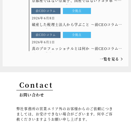
京都産ではない京菓子、国産ではないトヨタ車 ～前
CEOコラム[もっと光を]vol.332
前CEOコラム
全拠点
2026年6月8日
破産した税理士法人から学ぶこと ～前CEOコラム
[もっと光を]vol.331
前CEOコラム
全拠点
2026年6月1日
真のプロフェッショナルとは何か ～前CEOコラム
[もっと光を]vol.330
一覧を見る
Contact
お問い合わせ
弊社事務所の営業エリア外のお客様からのご依頼につき
ましては、お受けできない場合がございます。何卒ご容
赦くださいますようお願い申し上げます。