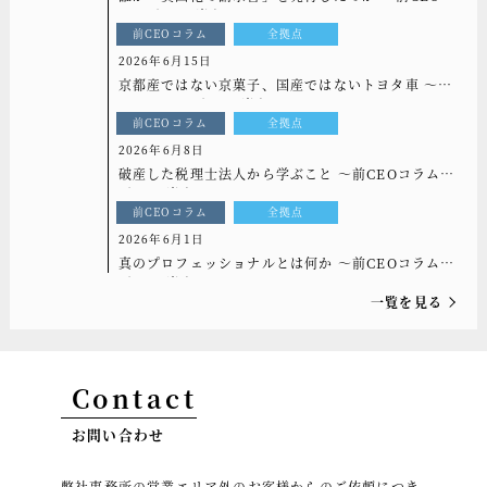
ラム[もっと光を]vol.333
前CEOコラム
全拠点
2026年6月15日
京都産ではない京菓子、国産ではないトヨタ車 ～前
CEOコラム[もっと光を]vol.332
前CEOコラム
全拠点
2026年6月8日
破産した税理士法人から学ぶこと ～前CEOコラム
[もっと光を]vol.331
前CEOコラム
全拠点
2026年6月1日
真のプロフェッショナルとは何か ～前CEOコラム
[もっと光を]vol.330
一覧を見る
Contact
お問い合わせ
弊社事務所の営業エリア外のお客様からのご依頼につき