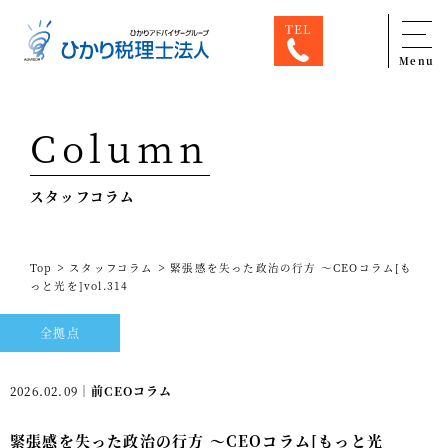
TEL
Menu
Top
Column
専門家一覧
スタッフコラム
ひかり税理士法人について
お問合せ
>
>
Top
スタッフコラム
緊張感を失った政治の行方 ～CEOコラム[も
サービス
っと光を]vol.314
税務顧問料金表
全拠点
スタッフ紹介
2026.02.09｜
前CEOコラム
出版物
緊張感を失った政治の行方 ～CEOコラム[もっと光
コラム