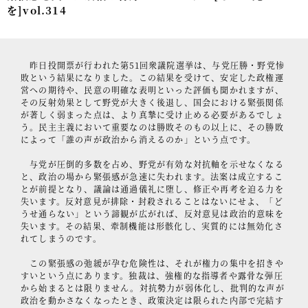
を]vol.314
事例紹介
セミナー情報
昨日投開票が行われた第51回衆議院選挙は、与党圧勝・野党惨
HAGレポート
敗という結果になりました。この結果を受けて、安定した政権運
営への期待や、民意の明確な表明といった評価も聞かれますが、
その反射効果として野党が大きく後退し、国会における緊張関係
採用情報
が著しく弱まった点は、より真摯に受け止める必要があるでしょ
う。民主主義において重要なのは勝敗そのもの以上に、その勝敗
税理士変更をお考えの方
によって「誰の声が政治から消えるのか」という点です。
メールマガジン登録
与党が圧倒的多数を占め、野党が有効な対抗軸を示せなくなる
と、政治の場から緊張感が急速に失われます。法案は成立するこ
ニュース
とが前提となり、議論は通過儀礼に堕し、修正や再考を迫る力を
失います。反対意見が排除・封殺されることはないにせよ、「ど
うせ通らない」という諦観が広がれば、反対意見は政治的意味を
Twitter
失います。その結果、牽制機能は形骸化し、実質的には無効化さ
れてしまうのです。
Facebook
この緊張感の弛緩が孕む危険性は、それが権力の集中を招きや
すいという点にあります。独裁は、強権的な指導者や露骨な弾圧
から始まるとは限りません。対抗勢力が弱体化し、批判的な声が
政治を動かさなくなったとき、政策決定は限られた内部で完結す