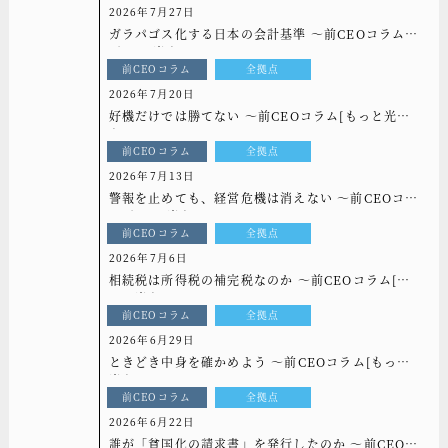
2026年7月27日
ガラパゴス化する日本の会計基準 ～前CEOコラム
[もっと光を]vol.338
前CEOコラム
全拠点
2026年7月20日
好機だけでは勝てない ～前CEOコラム[もっと光
を]vol.337
前CEOコラム
全拠点
2026年7月13日
警報を止めても、経営危機は消えない ～前CEOコラ
ム[もっと光を]vol.336
前CEOコラム
全拠点
2026年7月6日
相続税は所得税の補完税なのか ～前CEOコラム[も
っと光を]vol.335
前CEOコラム
全拠点
2026年6月29日
ときどき中身を確かめよう ～前CEOコラム[もっと
光を]vol.334
前CEOコラム
全拠点
2026年6月22日
誰が「貧国化の請求書」を発行したのか ～前CEOコ