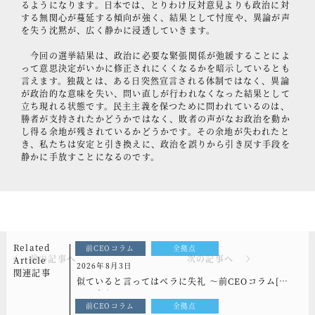
るようになります。日本では、とりわけ反対意見よりも政治に対
する無関心が蔓延する傾向が強く、結果として忖度や、異論が声
を失う沈黙が、広く静かに浸透していきます。
今回の選挙結果は、政治に必要な緊張関係が弛緩することによ
って意思決定がいかに修正されにくくなるかを暗示しているとも
言えます。独裁とは、ある日突然宣言される体制ではなく、異論
が政治的な意味を失い、問い直しが行われなくなった結果として
立ち現れる状態です。民主主義を保つために問われているのは、
勝者が支持されたかどうかではなく、敗者の声がなお政治を動か
し得る余地が残されているかどうかです。その余地が失われたと
き、私たちは安定と引き換えに、政治を誤りから引き戻す手段を
静かに手放すことになるのです。
Related
前CEOコラム
全拠点
前の記事へ
次の記事へ
Article
2026年8月3日
関連記事
似ていると言ってはベラに失礼 ～前CEOコラム[も
っと光を]vol.339
前CEOコラム
全拠点