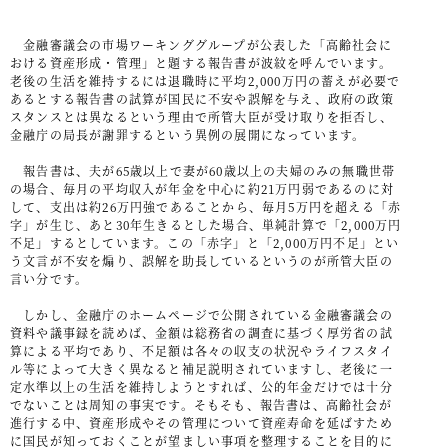
事例紹介
金融審議会の市場ワーキンググループが公表した「高齢社会に
おける資産形成・管理」と題する報告書が波紋を呼んでいます。
セミナー情報
老後の生活を維持するには退職時に平均2,000万円の蓄えが必要で
あるとする報告書の試算が国民に不安や誤解を与え、政府の政策
HAGレポート
スタンスとは異なるという理由で所管大臣が受け取りを拒否し、
金融庁の局長が謝罪するという異例の展開になっています。
採用情報
報告書は、夫が65歳以上で妻が60歳以上の夫婦のみの無職世帯
の場合、毎月の平均収入が年金を中心に約21万円弱であるのに対
税理士変更をお考えの方
して、支出は約26万円強であることから、毎月5万円を超える「赤
字」が生じ、あと30年生きるとした場合、単純計算で「2,000万円
メールマガジン登録
不足」するとしています。この「赤字」と「2,000万円不足」とい
う文言が不安を煽り、誤解を助長しているというのが所管大臣の
ニュース
言い分です。
Twitter
しかし、金融庁のホームページで公開されている金融審議会の
資料や議事録を読めば、金額は総務省の調査に基づく厚労省の試
算による平均であり、不足額は各々の収支の状況やライフスタイ
Facebook
ル等によって大きく異なると補足説明されていますし、老後に一
定水準以上の生活を維持しようとすれば、公的年金だけでは十分
でないことは周知の事実です。そもそも、報告書は、高齢社会が
進行する中、資産形成やその管理について資産寿命を延ばすため
に国民が知っておくことが望ましい事項を整理することを目的に