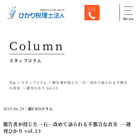
TEL
Menu
Top
Column
専門家一覧
スタッフコラム
ひかり税理士法人について
お問合せ
>
>
Top
スタッフコラム
報告書が投じた一石－改めて語られる不都合
サービス
な真実…~週刊ひかり vol.13
税務顧問料金表
2019.06.24｜
前CEOコラム
スタッフ紹介
出版物
報告書が投じた一石－改めて語られる不都合な真実…~週
刊ひかり vol.13
コラム