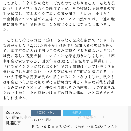
しており、年金問題を取り上げたものではありません。私たち公
認会計士を所管するのも金融庁ですが、その役割は金融機能の安
定を確保し、預金者や投資者の保護を図ることにありますから、
年金制度について論ずる立場にないことは当然ですが、一連の騒
動は図らずも年金問題に一石を投じることになってしまいまし
た。
こうして投じられた一石は、さらなる波紋を広げています。報
告書が示した「2,000万円不足」は厚生年金加入者の場合であっ
て、厚生年金に入れず国民年金のみに頼らざるを得ない人たちに
は更に厳しい現実が待っていることを浮き彫りにしました。「厚
生年金は安定するが、国民年金は3割ほど目減りする見通し」、
「経済がインフレになれば公的年金の支給額はインフレ率よりも
低い率でしか増えない（つまり支給額が実質的に削減される）」
という不都合な真実が改めて語られることになりました。私たち
は年金という公助に頼らずに自助努力で明るく豊かな老後を設計
する必要がありますが、件の報告書はその指南書として作成され
たのですから、その意味では当初の目的は達成したと言えるのか
もしれません。
Related
前CEOコラム
全拠点
前の記事へ
次の記事へ
Article
2026年8月3日
関連記事
似ていると言ってはベラに失礼 ～前CEOコラム[も