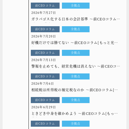
っと光を]vol.339
前CEOコラム
全拠点
2026年7月27日
ガラパゴス化する日本の会計基準 ～前CEOコラム
[もっと光を]vol.338
前CEOコラム
全拠点
2026年7月20日
好機だけでは勝てない ～前CEOコラム[もっと光
を]vol.337
前CEOコラム
全拠点
2026年7月13日
警報を止めても、経営危機は消えない ～前CEOコラ
ム[もっと光を]vol.336
前CEOコラム
全拠点
2026年7月6日
相続税は所得税の補完税なのか ～前CEOコラム[も
っと光を]vol.335
前CEOコラム
全拠点
2026年6月29日
ときどき中身を確かめよう ～前CEOコラム[もっと
光を]vol.334
前CEOコラム
全拠点