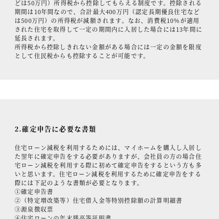
どは50万円）所得税から控除してもらえる制度です。控除される
期間は10年間なので、合計最大400万円（認定長期優良住宅など
は500万円）の所得税が減額されます。なお、消費税10％が適用
された住宅を取得して一定の期間内に入居した場合には13年間に
延長されます。
所得税から控除しきれない金額がある場合には一定の金額を限度
として住民税からも控除することが可能です。
2.確定申告に必要な書類
住宅ローン減税を利用するためには、マイホームを購入し入居し
た翌年に確定申告をする必要がありますが、会社員の方の場合住
宅ローン減税を利用する際に初めて確定申告をするという方も多
いと思います。住宅ローン減税を利用するために確定申告をする
際には下記のような書類が必要となります。
①確定申告書
②（特定増改築等）住宅借入金等特別控除額の計算明細書
③源泉徴収票
④住宅ローンの年末残高等証明書