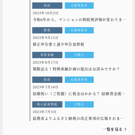
相続
京都事務所
2023年10月2日
令和6年から、マンションの相続税評価が変わりま
す！
節税
札幌事務所
2023年9月11日
修正申告書と過少申告加算税
事業承継
全拠点
2023年8月17日
期限迫る！特例承継計画の提出はお済みですか？
相続
札幌事務所
2023年7月10日
結婚祝い（ご祝儀）に税金はかかる？ 結婚資金援助
に税金はかかる？
税の最新情報
全拠点
2023年7月3日
総務省よりふるさと納税の改正事項が広報されまし
た
一覧を見る