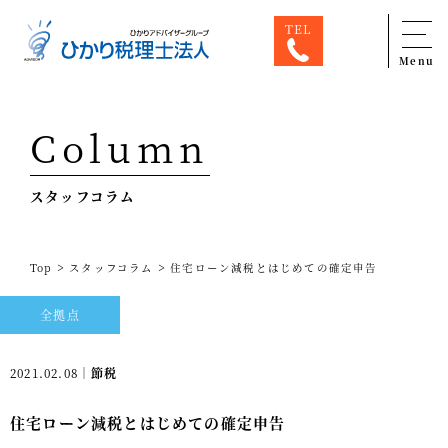
TEL
Menu
Top
Column
専門家一覧
スタッフコラム
ひかり税理士法人について
お問合せ
>
>
Top
スタッフコラム
住宅ローン減税とはじめての確定申告
サービス
全拠点
税務顧問料金表
スタッフ紹介
2021.02.08｜
節税
出版物
住宅ローン減税とはじめての確定申告
コラム