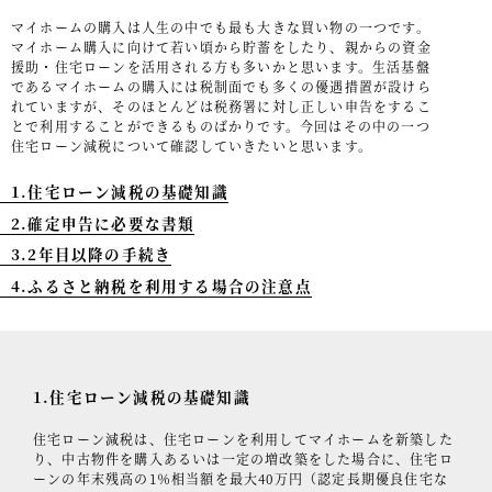
マイホームの購入は人生の中でも最も大きな買い物の一つです。
事例紹介
マイホーム購入に向けて若い頃から貯蓄をしたり、親からの資金
援助・住宅ローンを活用される方も多いかと思います。生活基盤
セミナー情報
であるマイホームの購入には税制面でも多くの優遇措置が設けら
れていますが、そのほとんどは税務署に対し正しい申告をするこ
HAGレポート
とで利用することができるものばかりです。今回はその中の一つ
住宅ローン減税について確認していきたいと思います。
採用情報
1.住宅ローン減税の基礎知識
税理士変更をお考えの方
2.確定申告に必要な書類
3.2年目以降の手続き
メールマガジン登録
4.ふるさと納税を利用する場合の注意点
ニュース
Twitter
Facebook
1.住宅ローン減税の基礎知識
住宅ローン減税は、住宅ローンを利用してマイホームを新築した
り、中古物件を購入あるいは一定の増改築をした場合に、住宅ロ
ーンの年末残高の1％相当額を最大40万円（認定長期優良住宅な