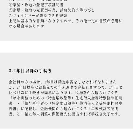
⑤家屋・敷地の登記事項証明書
⑥家屋・敷地の売買契約書、請負契約書等の写し
⑦マイナンバーが確認できる書類
上記は基本的な書類になりますので、その他一定の書類が必用に
なる場合があります。
3.2年目以降の手続き
会社員の方の場合、1年目は確定申告をしなければなりません
が、2年目以降は勤務先での年末調整で完結しますので、1年目と
比べ非常に手続きが簡単になります。税務署から送られてくる
「年末調整のための（特定増改築等）住宅借入金等特別控除証明
書」・「給与所得者の（特定増改築等）住宅借入金等特別控除申
告書」に記載し、金融機関から送られてくる「年末残高等証明
書」と一緒に年末調整の際勤務先に提出すれば手続き完了です。