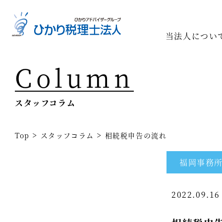
当法人につい
Column
Top
専門家一
スタッフコラム
相続の専
経営コン
>
>
Top
スタッフコラム
相続税申告の流れ
事業承継
福岡事務
税務調査
2022.09.1
医療業界