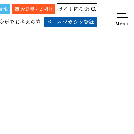
情報
サイト内検索
お見積・ご相談
変更をお考えの方
メールマガジン登録
Menu
ニュース
サービス
税務顧問料金表
スタッフ紹介
出版物
コラム
事例紹介