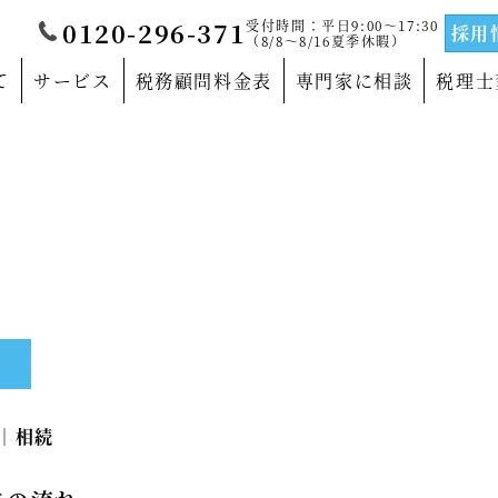
受付時間：平日9:00～17:30
0120-296-371
採用
（8/8～8/16夏季休暇）
て
サービス
税務顧問料金表
専門家に相談
税理士
覧
当法人について
門家
沿革
サルティングの専門家
法人概要
の専門家
代表社員メッセージ
所
の専門家
事務所紹介
6｜
相続
の専門家
事業部紹介