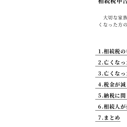
相続税申
大切な家族
くなった方
1.相続税
2.亡くな
3.亡くな
4.税金が
5.納税に
6.相続人
7.まとめ