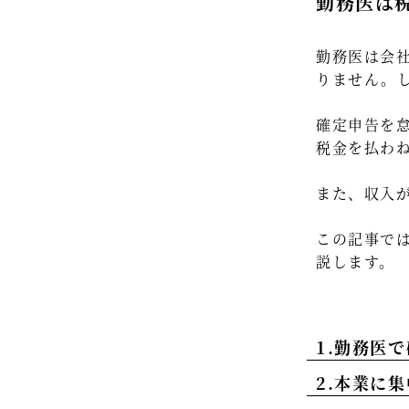
勤務医は
勤務医は会
りません。
確定申告を
税金を払わ
また、収入
この記事で
説します。
1.勤務医
2.本業に