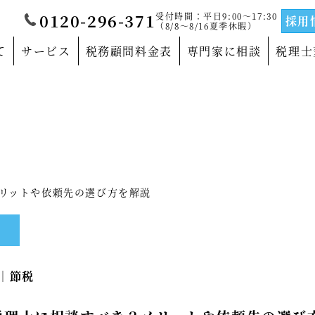
受付時間：平日9:00～17:30
0120-296-371
採用
（8/8～8/16夏季休暇）
て
サービス
税務顧問料金表
専門家に相談
税理士
覧
当法人について
門家
沿革
サルティングの専門家
法人概要
リットや依頼先の選び方を解説
の専門家
代表社員メッセージ
の専門家
事務所紹介
4｜
節税
の専門家
事業部紹介