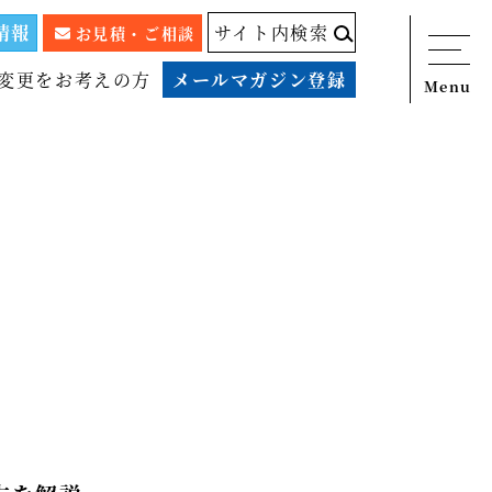
情報
サイト内検索
お見積・ご相談
変更をお考えの方
メールマガジン登録
Menu
ニュース
サービス
税務顧問料金表
スタッフ紹介
出版物
コラム
事例紹介