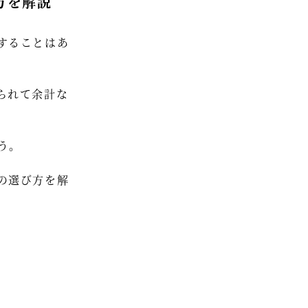
方を解説
セミナー情報
することはあ
HAGレポート
採用情報
られて余計な
税理士変更をお考えの方
メールマガジン登録
う。
お問合せ
の選び方を解
Twitter
Facebook