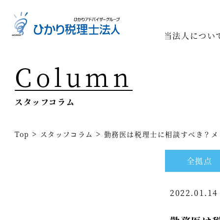
当法人につい
Column
Top
専門家一
スタッフコラム
相続の専
経営コン
>
>
Top
スタッフコラム
勤務医は税理士に相談すべき？メ
事業承継
全拠点
税務調査
2022.01.1
医療業界