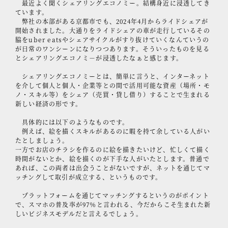
最近よく聞くシェアリングエコノミー。結構身近に浸透してき
ています。
弊社の本部がある京都市でも、2024年4月からライドシェアが
開始されました。大通りをライドシェアの車が走行しているその
脇をuber eatsやシェアサイクルがすり抜けていくなんていうの
が日常のワンシーンになりつつあります。そういったものを見る
とシェアリングエコノミ－が浸透したなぁと感じます。
シェアリングエコノミーとは、簡単に言うと、インターネット
を介して個人と個人・企業等との間で活用可能な資産（場所・モ
ノ・スキル等）をシェア（売買・貸し借り）することで生まれる
新しい経済の形です。
具体的には以下のようなものです。
例えば、絵を描くスキルがあるのに暇を持て余している人がい
たとしましょう。
一方でお店のチラシを作るのに絵を描きたいけど、忙しくて描く
時間がないとか、絵を描くのが下手な人がいたとします。普通で
あれば、この両者は出会うことがないですが、ネットを通じてマ
ッチングして取引が成立する、というものです。
プラットフォームを通じてマッチングするというのがポイント
で、スマホの普及率が97％と言われる、今だからこそ生まれた新
しいビジネスモデルだと言えるでしょう。