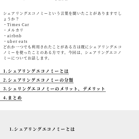
事例紹介
シェアリングエコノミーという言葉を聞いたことがありますでし
ょうか？
セミナー情報
・Times Car
・メルカリ
HAGレポート
・airbnb
・uber eats
どれか一つでも利用されたことがある方は既にシェアリングエコ
採用情報
ノミーを使ったことのある方です。今回は、シェアリングエコノ
ミーについてお話します。
税理士変更をお考えの方
1.シェアリングエコノミーとは
メールマガジン登録
2.シェアリングエコノミーの分類
ニュース
3.シェリングエコノミーのメリット、デメリット
Twitter
4.まとめ
Facebook
1.シェアリングエコノミーとは