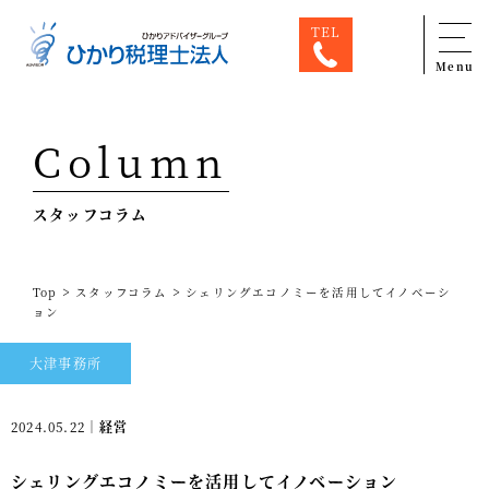
TEL
Menu
Top
Column
専門家一覧
スタッフコラム
ひかり税理士法人について
お問合せ
>
>
Top
スタッフコラム
シェリングエコノミーを活用してイノベーシ
サービス
ョン
税務顧問料金表
大津事務所
スタッフ紹介
2024.05.22｜
経営
出版物
シェリングエコノミーを活用してイノベーション
コラム