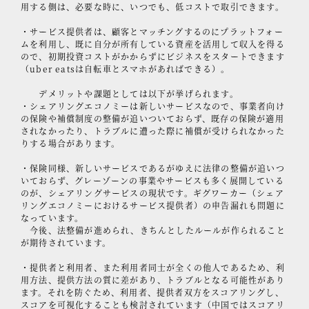
用する側は、必要な時に、いつでも、低コストで取引できます。
・サービス提供者は、顧客とマッチングするのにプラットフォー
ムを利用し、既に自分が所有している資産を活用して収入を得る
ので、初期投資コストがかからずにビジネスをスタートできます
（uber eatsは自転車とスマホがあればできる）。
デメリットや課題としては以下が挙げられます。
・シェアリングエコノミーは新しいサービスなので、事業者向け
の保険や補償制度の整備が追いついておらず、既存の保険が適用
されなかったり、トラブルに遭った際に補償が受けられなかった
りする場合があります。
・保険同様、新しいサービスであるがゆえに法律の整備が追いつ
いておらず、グレーゾーンの事業やサービスも多く展開している
のが、シェアリングサービスの現状です。ギグワーカー（シェア
リングエコノミーにおけるサービス提供者）の申告漏れも問題に
なっています。
今後、法整備が進められ、きちんとしたルールが作られること
が期待されています。
・提供者と利用者、また利用者同士が全くの他人であるため、利
用方法、提供方法の質に差があり、トラブルとなる可能性があり
ます。それを防ぐため、利用者、提供者双方をスコアリングし、
スコアを可視化することも検討されています（中国ではスコアリ