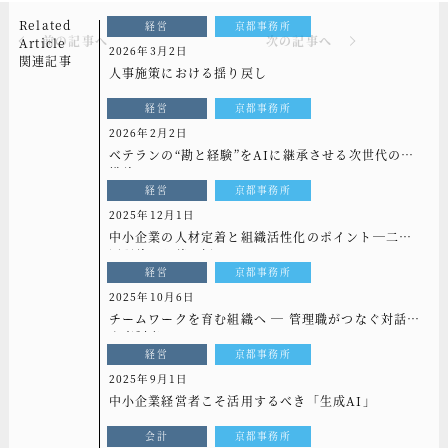
Related
経営
京都事務所
前の記事へ
次の記事へ
Article
2026年3月2日
関連記事
人事施策における揺り戻し
経営
京都事務所
2026年2月2日
ベテランの“勘と経験”をAIに継承させる次世代の組
織論
経営
京都事務所
2025年12月1日
中小企業の人材定着と組織活性化のポイント─二要
因理論から読み解く─
経営
京都事務所
2025年10月6日
チームワークを育む組織へ ― 管理職がつなぐ対話と
人事制度 ―
経営
京都事務所
2025年9月1日
中小企業経営者こそ活用するべき「生成AI」
会計
京都事務所