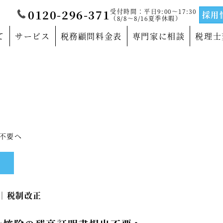
受付時間：平日9:00～17:30
0120-296-371
採用
（8/8～8/16夏季休暇）
て
サービス
税務顧問料金表
専門家に相談
税理士
覧
当法人について
門家
沿革
サルティングの専門家
法人概要
不要へ
の専門家
代表社員メッセージ
所
の専門家
事務所紹介
3｜
税制改正
の専門家
事業部紹介