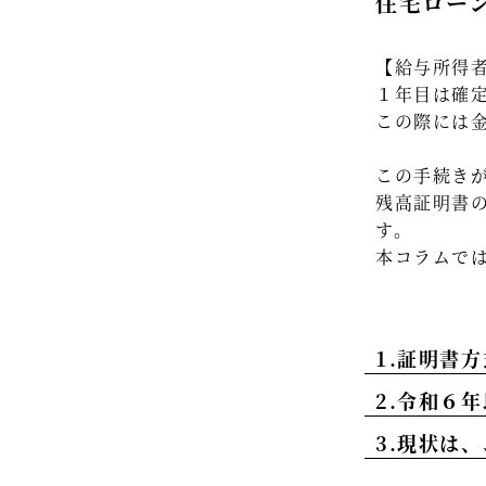
住宅ロー
【給与所得
１年目は確
この際には
この手続き
残高証明書
す。
本コラムで
1.証明書
2.令和６
3.現状は