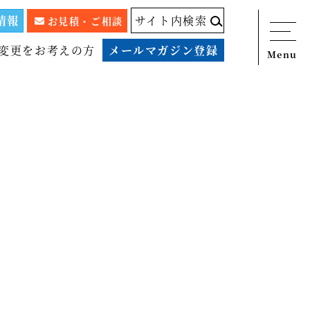
情報
サイト内検索
お見積・ご相談
変更をお考えの方
メールマガジン登録
Menu
ニュース
サービス
税務顧問料金表
スタッフ紹介
出版物
コラム
事例紹介