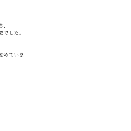
セミナー情報
HAGレポート
き、
採用情報
要でした。
税理士変更をお考えの方
始めていま
メールマガジン登録
お問合せ
Twitter
Facebook