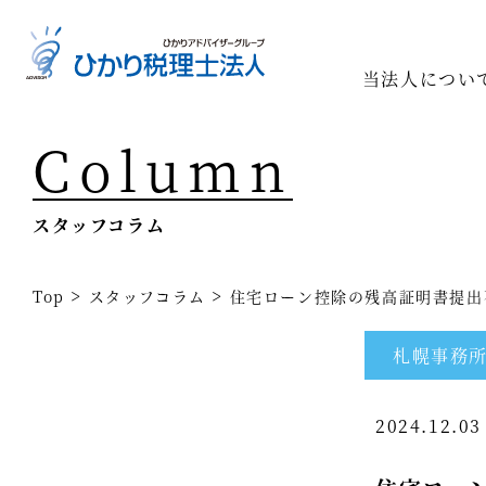
当法人につい
Column
Top
専門家一
スタッフコラム
相続の専
経営コン
>
>
Top
スタッフコラム
住宅ローン控除の残高証明書提出
事業承継
札幌事務
税務調査
2024.12.0
医療業界