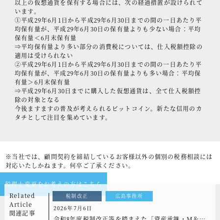
以上の仮想通貨を保有する場合には、次の経過措置が設けられて
います。
①平成29年6月1日から平成29年6月30日までの間の一日あたり平
均保有量が、平成29年6月30日の保有量よりも少ない場合：平均
保有量＜6月末保有量
⇒平均保有量より多い部分の消費税については、仕入税額控除の
適用は受けられない
②平成29年6月1日から平成29年6月30日までの間の一日あたり平
均保有量が、平成29年6月30日の保有量よりも多い場合：平均保
有量＞6月末保有量
⇒平成29年6月30日までに購入した仮想通貨は、全て仕入税額控
除の対象となる
今後ますますの普及が考えられるビットコイン。新たな信用のカ
タチとして注目を集めています。
※当社では、顧問契約を締結しているお客様以外の個別の税務相談には
対応いたしかねます。何卒ご了承ください。
税理士変更をお考えの方はこちら
Related
税制改正
広島事務所
Article
2026年7月6日
関連記事
令和8年度税制改正等を踏まえた「資産承継・M＆