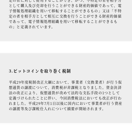
定の者に対して使用することができ、かつ、不特定の者を相手方
として購入及び売却を行うことができる財産的価値であって、電
子情報処理組織を用いて移転することができるもの」又は「不特
定の者を相手方として相互に交換を行うことができる財産的価値
であって、電子情報処理組織を用いて移転することができるも
の」と定義されています。
3.ビットコインを取り巻く税制
平成29年度税制改正大綱において、事業者（交換業者）が行う仮
想通貨の譲渡について、消費税が非課税となりました。資金決済
法の改正により、仮想通貨が改めて法的な支払手段の1つとして
定義づけられたことに伴い、今回消費税法においても改正が行わ
れました。平成29年7月1日以後に国内において事業者が行う資産
の譲渡等及び課税仕入れについて摘要が開始されます。