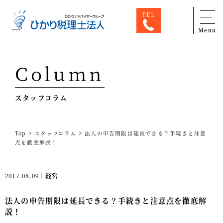
TEL
Menu
Top
Column
専門家一覧
スタッフコラム
ひかり税理士法人について
お問合せ
>
>
Top
スタッフコラム
法人の申告期限は延長できる？手続きと注意
サービス
点を徹底解説！
税務顧問料金表
2017.08.09｜
経営
スタッフ紹介
出版物
法人の申告期限は延長できる？手続きと注意点を徹底解
説！
コラム