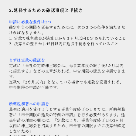
2.延長するための確認事項と手続き
申請に必要な要件は2つ
確定申告の期限を延長するためには、次の２つの条件を満たさな
ければなりません。
定款で株主総会が決算日から３ヶ月以内と定められていること
決算日の翌日から45日以内に延長手続きを行っていること
まずは定款の確認を
定款に「当社の定時株主総会は、毎事業年度の終了後3カ月以内
に招集する」などの文章があれば、申告期限の延長を申請できま
す。
定款で「2カ月以内」となっている場合でも定款を変更すれば、
申告期限の申請が可能です。
所轄税務署への申請を
最初に適用を受けようとする事業年度終了の日までに、所轄税務
署に「申告期限の延長の特例の申請」を行う必要があります。延
長申請の理由の欄には、「定款により、事業年度終了日の3ヶ月
以内に株主総会を招集するため、申告書の期限までに決算が確定
しないため」