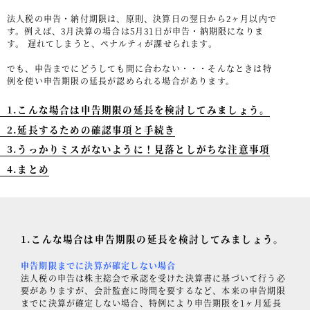
法人税の申告・納付期限は、原則、決算日の翌日から2ヶ月以内で
事例紹介
す。例えば、3月決算の場合は5月31日が申告・納期限になりま
す。 遅れてしまうと、ペナルティが課せられます。
セミナー情報
でも、申告までにどうしても間に合わない・・・そんなときは特
HAGレポート
例を使い申告期限の延長が認められる場合があります。
採用情報
1.こんな場合は申告期限の延長を検討してみましょう。
2.延長するための確認事項と手続き
税理士変更をお考えの方
3.うっかりミスがないように！見落としがちな注意事項
メールマガジン登録
4.まとめ
ニュース
Twitter
1.こんな場合は申告期限の延長を検討してみましょう。
Facebook
申告期限までに決算が確定しない場合
法人税の申告は株主総会で承認を受けた決算書に基づいて行う必
要がありますが、会計監査に時間を要するなど、本来の申告期限
までに決算が確定しない場合、特例により申告期限を1ヶ月延長