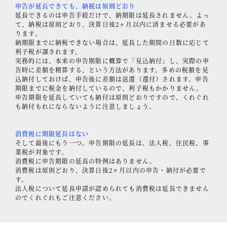
申告が延長できても、納税は原則どおり
延長できるのは申告手続だけで、納期限は延長されません。よっ
て、納税は原則どおり、決算日後2ヶ月以内に済ませる必要があ
ります。
納期限までに納税できない場合は、延長した期間の日数に応じて
利子税が課されます。
実務的には、本来の申告期限に概算で「見込納付」し、実際の申
告時に差額を精算する、という方法があります。多めの税額を見
込納付しておけば、申告後に差額は返還（還付）されます。申告
期限までに税金を納付しているので、利子税もかかりません。
申告期限を延長していても納付は原則どおりですので、くれぐれ
も納付もれにならないように注意しましょう。
消費税に期限延長はない
そして最後にもう一つ。申告期限の延長は、法人税、住民税、事
業税が対象です。
消費税に申告期限の延長の特例はありません。
消費税は原則どおり、決算日後2ヶ月以内の申告・納付が必要で
す。
法人税について延長申請が認められても消費税は延長できません
のでくれぐれもご注意ください。