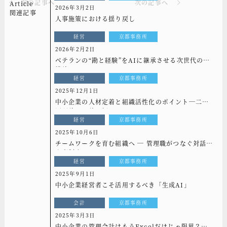
前の記事へ
次の記事へ
Article
2026年3月2日
関連記事
人事施策における揺り戻し
経営
京都事務所
2026年2月2日
ベテランの“勘と経験”をAIに継承させる次世代の組
織論
経営
京都事務所
2025年12月1日
中小企業の人材定着と組織活性化のポイント─二要
因理論から読み解く─
経営
京都事務所
2025年10月6日
チームワークを育む組織へ ― 管理職がつなぐ対話と
人事制度 ―
経営
京都事務所
2025年9月1日
中小企業経営者こそ活用するべき「生成AI」
会計
京都事務所
2025年3月3日
中小企業の管理会計はもうExcelだけじゃ限界？シ