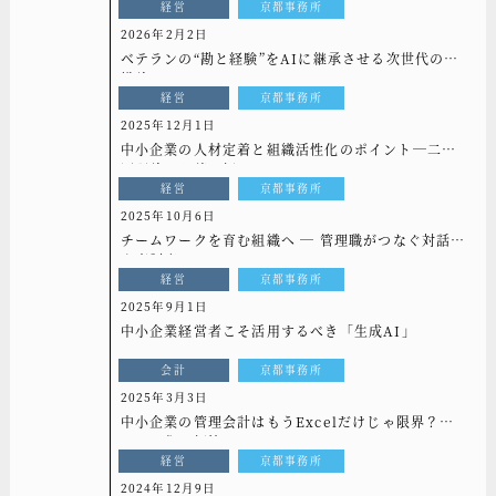
経営
京都事務所
2026年2月2日
ベテランの“勘と経験”をAIに継承させる次世代の組
織論
経営
京都事務所
2025年12月1日
中小企業の人材定着と組織活性化のポイント─二要
因理論から読み解く─
経営
京都事務所
2025年10月6日
チームワークを育む組織へ ― 管理職がつなぐ対話と
人事制度 ―
経営
京都事務所
2025年9月1日
中小企業経営者こそ活用するべき「生成AI」
会計
京都事務所
2025年3月3日
中小企業の管理会計はもうExcelだけじゃ限界？シ
ステム化で解決！
経営
京都事務所
2024年12月9日