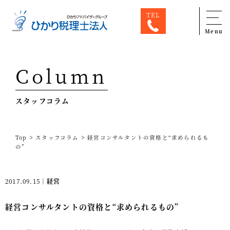
TEL
Menu
Top
Column
専門家一覧
スタッフコラム
ひかり税理士法人について
お問合せ
>
>
Top
スタッフコラム
経営コンサルタントの資格と“求められるも
サービス
の”
税務顧問料金表
2017.09.15｜
経営
スタッフ紹介
出版物
経営コンサルタントの資格と“求められるもの”
コラム