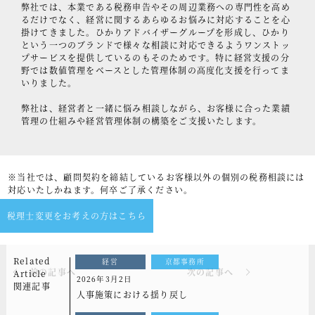
弊社では、本業である税務申告やその周辺業務への専門性を高め
るだけでなく、経営に関するあらゆるお悩みに対応することを心
掛けてきました。ひかりアドバイザーグループを形成し、ひかり
という一つのブランドで様々な相談に対応できるようワンストッ
プサービスを提供しているのもそのためです。特に経営支援の分
野では数値管理をベースとした管理体制の高度化支援を行ってま
いりました。
弊社は、経営者と一緒に悩み相談しながら、お客様に合った業績
管理の仕組みや経営管理体制の構築をご支援いたします。
※当社では、顧問契約を締結しているお客様以外の個別の税務相談には
対応いたしかねます。何卒ご了承ください。
税理士変更をお考えの方はこちら
Related
経営
京都事務所
前の記事へ
次の記事へ
Article
2026年3月2日
関連記事
人事施策における揺り戻し