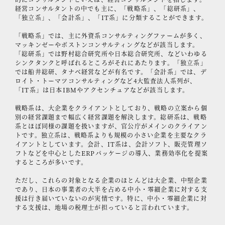
経営コンサルタントの中でも主に、「戦略系」、「総研系」、
「独立系」、「会計系」、「IT系」に分類することができます。
「戦略系」では、主に外資系コンサルティングファームが多く、
マッキンゼーやボストンコンサルティングなどが該当します。
「総研系」では野村総合研究所や日本総合研究所、などいわゆる
シンクタンクと呼ばれるところがそれにあたります。「独立系」
では船井総研、タナベ経営などが有名です。「会計系」では、デ
ロイト・トーマツコンサルティングなど4大監査法人系列が、
「IT系」は日本IBMやアクセンチュアなどが該当します。
戦略系は、大企業をクライアントとしており、戦略の立案から個
別の経営課題まで幅広く経営課題を解決します。総研系は、戦略
系とほぼ同様の課題を扱いますが、官公庁がメインのクライアン
トです。独立系は、戦略系よりも規模の小さい企業を主要なクラ
イアントとしています。会計、IT系は、会計ソフト、販売管理ソ
フトなどを中心としたERPパッケージの導入、業務効率化を提案
するところが多いです。
ただし、これらの対象となる企業のほとんどは大企業、中堅企業
であり、日本の事業者の大半を占める中小・零細企業に対する支
援は行き届いていないのが実情です。特に、中小・零細企業に対
する支援は、地場の税理士が担っていると言われています。