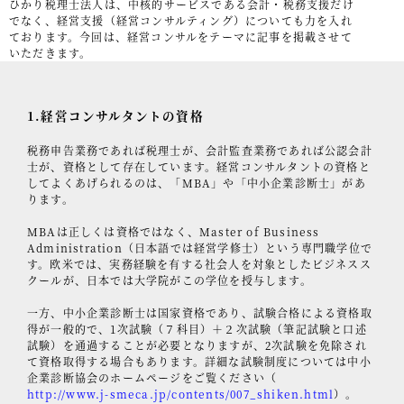
ひかり税理士法人は、中核的サービスである会計・税務支援だけ
でなく、経営支援（経営コンサルティング）についても力を入れ
事例紹介
ております。今回は、経営コンサルをテーマに記事を掲載させて
いただきます。
セミナー情報
HAGレポート
1.経営コンサルタントの資格
採用情報
税務申告業務であれば税理士が、会計監査業務であれば公認会計
士が、資格として存在しています。経営コンサルタントの資格と
税理士変更をお考えの方
してよくあげられるのは、「MBA」や「中小企業診断士」があ
ります。
メールマガジン登録
MBAは正しくは資格ではなく、Master of Business
ニュース
Administration（日本語では経営学修士）という専門職学位で
す。欧米では、実務経験を有する社会人を対象としたビジネスス
クールが、日本では大学院がこの学位を授与します。
Twitter
一方、中小企業診断士は国家資格であり、試験合格による資格取
Facebook
得が一般的で、1次試験（７科目）＋２次試験（筆記試験と口述
試験）を通過することが必要となりますが、2次試験を免除され
て資格取得する場合もあります。詳細な試験制度については中小
企業診断協会のホームページをご覧ください（
http://www.j-smeca.jp/contents/007_shiken.html
）。