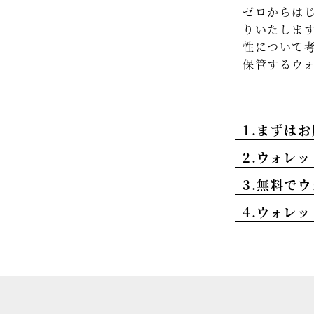
ゼロからは
りいたしま
性について
保管するウ
1.まずは
2.ウォレ
3.無料で
4.ウォレ