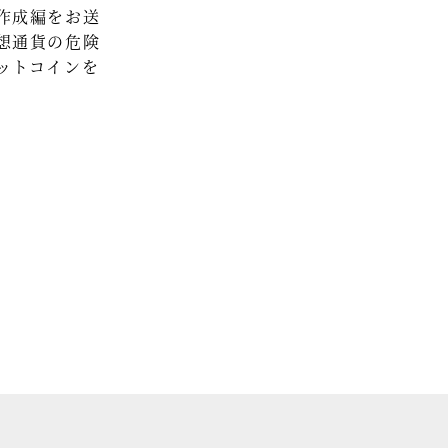
作成編をお送
セミナー情報
想通貨の危険
ットコインを
HAGレポート
採用情報
税理士変更をお考えの方
メールマガジン登録
お問合せ
Twitter
Facebook