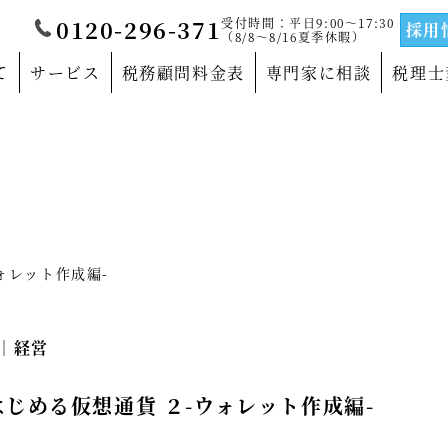
受付時間：平日9:00～17:30
0120-296-371
採用
（8/8～8/16夏季休暇）
て
サービス
税務顧問料金表
専門家に相談
税理士
覧
当法人について
門家
沿革
サルティングの専門家
法人概要
ォレット作成編-
の専門家
代表社員メッセージ
6｜
経営
の専門家
事務所紹介
の専門家
事業部紹介
じめる仮想通貨 ２-ウォレット作成編-