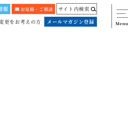
情報
サイト内検索
お見積・ご相談
変更をお考えの方
メールマガジン登録
Menu
ニュース
サービス
税務顧問料金表
スタッフ紹介
出版物
コラム
事例紹介