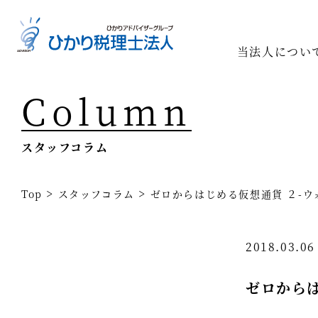
当法人につい
Column
Top
専門家一
スタッフコラム
相続の専
経営コン
>
>
Top
スタッフコラム
ゼロからはじめる仮想通貨 ２-ウ
事業承継
2018.03.0
税務調査
医療業界
ゼロからは