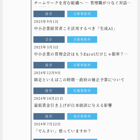
チームワークを育む組織へ ― 管理職がつなぐ対話と
人事制度 ―
経営
京都事務所
2025年9月1日
中小企業経営者こそ活用するべき「生成AI」
会計
京都事務所
2025年3月3日
中小企業の管理会計はもうExcelだけじゃ限界？シ
ステム化で解決！
経営
京都事務所
2024年12月9日
師走といえばこの時期…政府の補正予算について
経営
札幌事務所
2024年10月21日
最低賃金引き上げが日本経済に与える影響
経営
東京事務所
2024年7月22日
「でんさい」使っていますか？