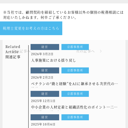
※当社では、顧問契約を締結しているお客様以外の個別の税務相談には
対応いたしかねます。何卒ご了承ください。
税理士変更をお考えの方はこちら
Related
経営
京都事務所
前の記事へ
次の記事へ
Article
2026年3月2日
関連記事
人事施策における揺り戻し
経営
京都事務所
2026年2月2日
ベテランの“勘と経験”をAIに継承させる次世代の組
織論
経営
京都事務所
2025年12月1日
中小企業の人材定着と組織活性化のポイント─二要
因理論から読み解く─
経営
京都事務所
2025年10月6日