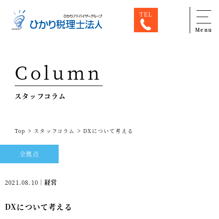
TEL
Menu
Top
Column
専門家一覧
スタッフコラム
ひかり税理士法人について
お問合せ
>
>
Top
スタッフコラム
DXについて考える
サービス
全拠点
税務顧問料金表
スタッフ紹介
2021.08.10｜
経営
出版物
DXについて考える
コラム