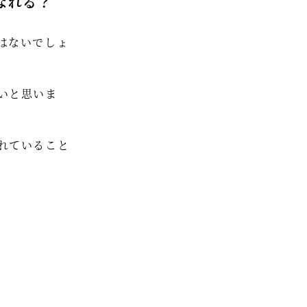
なれる？
セミナー情報
はないでしょ
HAGレポート
採用情報
いと思いま
税理士変更をお考えの方
メールマガジン登録
れていること
お問合せ
Twitter
Facebook