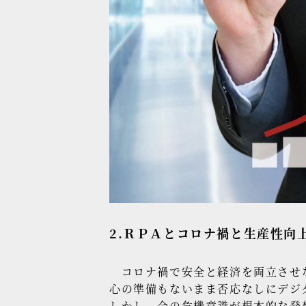
2.ＲＰＡとコロナ禍と生産性向
コロナ禍で安全と経済を両立させな
心の準備もないまま否応なしにデジ
しかし、今の危機意識が根本的な発