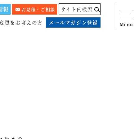
情報
サイト内検索
お見積・ご相談
変更をお考えの方
メールマガジン登録
Menu
ニュース
サービス
税務顧問料金表
スタッフ紹介
出版物
コラム
事例紹介