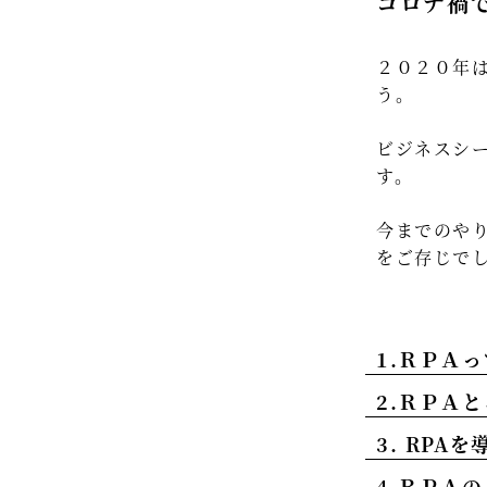
コロナ禍
２０２０年
う。
ビジネスシ
す。
今までのや
をご存じで
1.ＲＰＡ
2.ＲＰＡ
3. RPA
4.ＲＰＡ