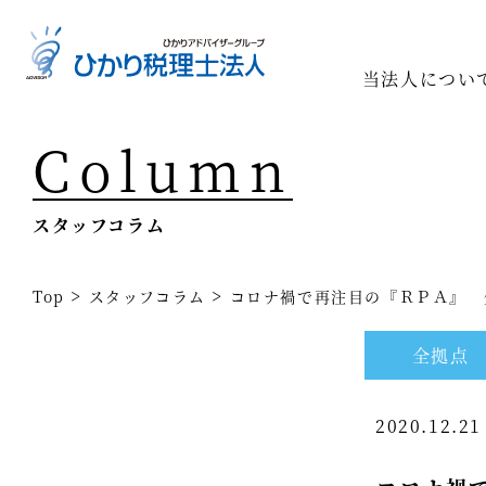
当法人につい
Column
Top
専門家一
スタッフコラム
相続の専
経営コン
>
>
Top
スタッフコラム
コロナ禍で再注目の『ＲＰＡ』 
事業承継
全拠点
税務調査
2020.12.2
医療業界