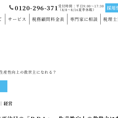
受付時間：平日9:00～17:30
0120-296-371
採用
（8/8～8/16夏季休暇）
て
サービス
税務顧問料金表
専門家に相談
税理士
覧
当法人について
門家
沿革
サルティングの専門家
法人概要
生産性向上の救世主になれる？
の専門家
代表社員メッセージ
の専門家
事務所紹介
1｜
経営
の専門家
事業部紹介