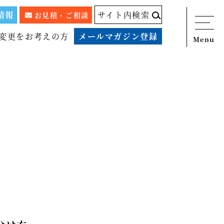
情報
サイト内検索
お見積・ご相談
変更をお考えの方
メールマガジン登録
Menu
ニュース
サービス
税務顧問料金表
スタッフ紹介
出版物
コラム
事例紹介