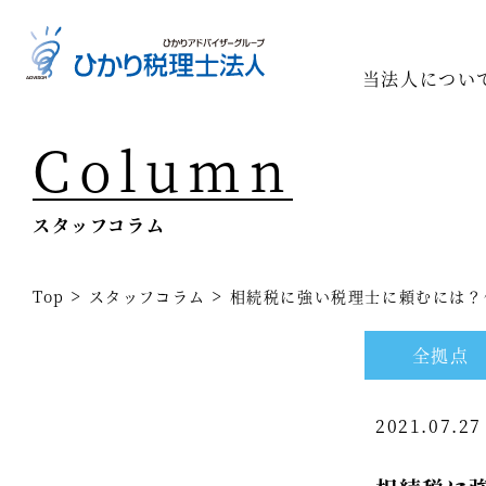
当法人につい
Column
Top
専門家一
スタッフコラム
相続の専
経営コン
>
>
Top
スタッフコラム
相続税に強い税理士に頼むには？
事業承継
全拠点
税務調査
2021.07.2
医療業界