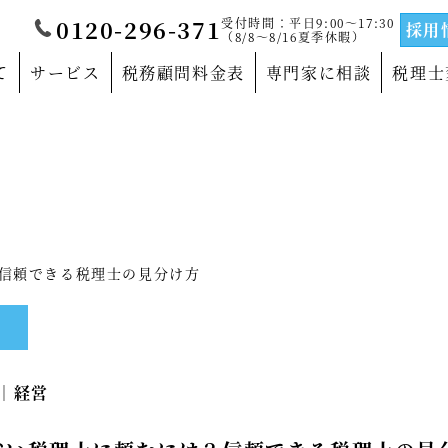
受付時間：平日9:00～17:30
0120-296-371
採用
（8/8～8/16夏季休暇）
て
サービス
税務顧問料金表
専門家に相談
税理士
覧
当法人について
門家
沿革
サルティングの専門家
法人概要
信頼できる税理士の見分け方
の専門家
代表社員メッセージ
の専門家
事務所紹介
7｜
経営
の専門家
事業部紹介