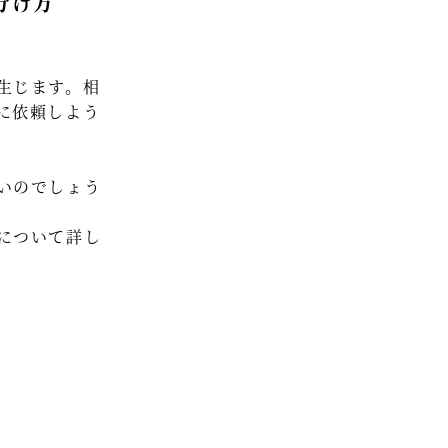
分け方
セミナー情報
HAGレポート
生じます。相
採用情報
に依頼しよう
税理士変更をお考えの方
いのでしょう
メールマガジン登録
お問合せ
について詳し
Twitter
Facebook