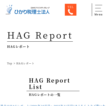
TEL
Menu
Top
HAG Report
専門家一覧
HAGレポート
ひかり税理士法人について
お問合せ
>
Top
HAGレポート
サービス
税務顧問料金表
HAG Report
List
スタッフ紹介
HAGレポートの一覧
出版物
コラム
過去のHAGレポート(2006年10月号〜2021年11月号)はこちらよりご覧いた