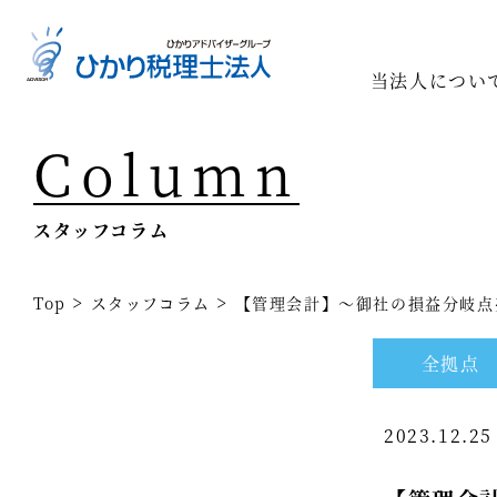
当法人につい
Column
Top
専門家一
スタッフコラム
相続の専
経営コン
>
>
Top
スタッフコラム
【管理会計】～御社の損益分岐点
事業承継
全拠点
税務調査
2023.12.2
医療業界