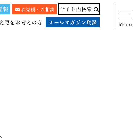
情報
サイト内検索
お見積・ご相談
変更をお考えの方
メールマガジン登録
Menu
ニュース
サービス
税務顧問料金表
スタッフ紹介
出版物
コラム
事例紹介