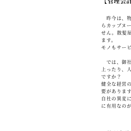
【管理会
昨今は、物
らカップヌ
せん。散髪
ます。
モノもサー
では、御社
上ったり、
ですか？
健全な経営
要がありま
自社の異変
に有用なの