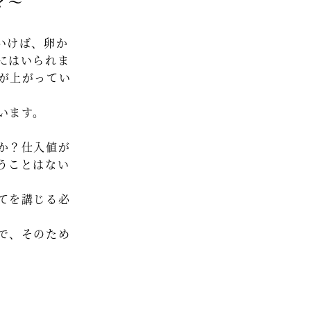
？～
セミナー情報
いけば、卵か
HAGレポート
にはいられま
採用情報
が上がってい
税理士変更をお考えの方
います。
メールマガジン登録
か？仕入値が
お問合せ
うことはない
Twitter
てを講じる必
Facebook
で、そのため