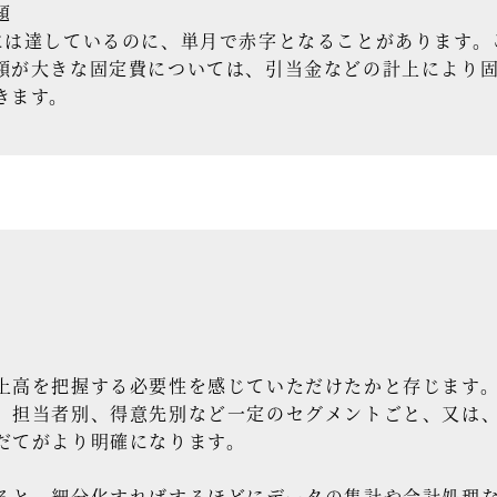
題
は達しているのに、単月で赤字となることがあります。
額が大きな固定費については、引当金などの計上により
きます。
上高を把握する必要性を感じていただけたかと存じます
、担当者別、得意先別など一定のセグメントごと、又は
だてがより明確になります。
と、細分化すればするほどにデータの集計や会計処理な