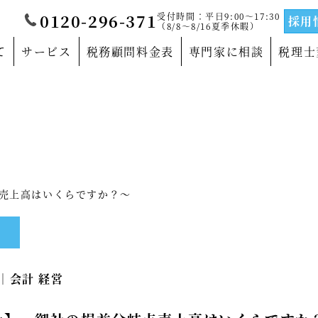
受付時間：平日9:00～17:30
0120-296-371
採用
（8/8～8/16夏季休暇）
て
サービス
税務顧問料金表
専門家に相談
税理士
覧
当法人について
門家
沿革
サルティングの専門家
法人概要
売上高はいくらですか？～
の専門家
代表社員メッセージ
の専門家
事務所紹介
5｜
会計 経営
の専門家
事業部紹介