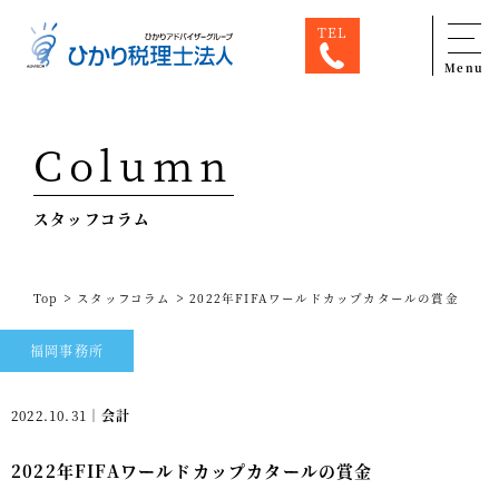
TEL
Menu
Top
Column
専門家一覧
スタッフコラム
ひかり税理士法人について
お問合せ
>
>
Top
スタッフコラム
2022年FIFAワールドカップカタールの賞金
サービス
福岡事務所
税務顧問料金表
スタッフ紹介
2022.10.31｜
会計
出版物
2022年FIFAワールドカップカタールの賞金
コラム