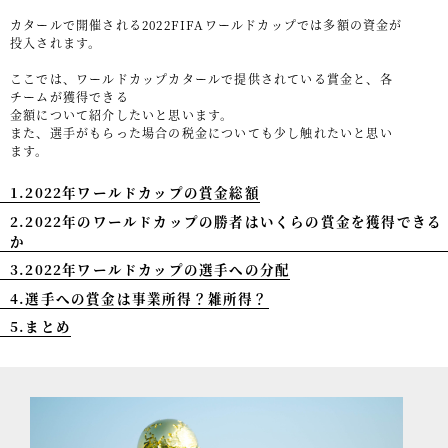
カタールで開催される2022FIFAワールドカップでは多額の資金が
事例紹介
投入されます。
セミナー情報
ここでは、ワールドカップカタールで提供されている賞金と、各
チームが獲得できる
HAGレポート
金額について紹介したいと思います。
また、選手がもらった場合の税金についても少し触れたいと思い
ます。
採用情報
1.2022年ワールドカップの賞金総額
税理士変更をお考えの方
2.2022年のワールドカップの勝者はいくらの賞金を獲得できる
メールマガジン登録
か
3.2022年ワールドカップの選手への分配
ニュース
4.選手への賞金は事業所得？雑所得？
Twitter
5.まとめ
Facebook