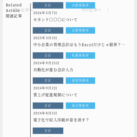
Related
会計
京都事務所
前の記事へ
次の記事へ
Article
2026年5月7日
関連記事
セカンド〇〇〇について
会計
京都事務所
2025年3月3日
中小企業の管理会計はもうExcelだけじゃ限界？シ
ステム化で解決！
会計
札幌事務所
2024年9月25日
自動化が進む会計入力
会計
滋賀事務所
2024年9月2日
賃上げ促進税制について
会計
東京事務所
2024年8月5日
電子化で収入印紙が姿を消す？
会計