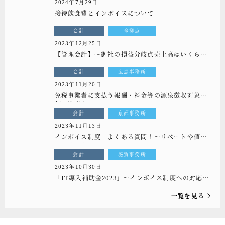
2024年7月29日
接待飲食費とインボイスについて
会計
全拠点
2023年12月25日
【管理会計】～御社の損益分岐点売上高はいくらで
すか？～
会計
広島事務所
2023年11月20日
免税事業者に支払う報酬・料金等の源泉徴収対象金
額に注意を!
会計
京都事務所
2023年11月13日
インボイス制度 よくある質問！～リベートや値引
き、納品書などについて～
会計
滋賀事務所
2023年10月30日
「IT導入補助金2023」～インボイス制度への対応は
お済みですか？～
一覧を見る