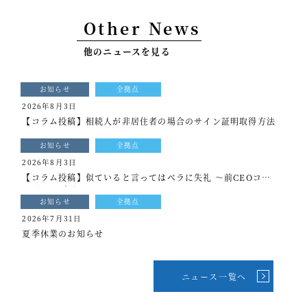
事例紹介
Other News
セミナー情報
他のニュースを見る
HAGレポート
お知らせ
全拠点
採用情報
2026年8月3日
【コラム投稿】相続人が非居住者の場合のサイン証明取得方法
税理士変更をお考えの方
お知らせ
全拠点
メールマガジン登録
2026年8月3日
【コラム投稿】似ていると言ってはベラに失礼 ～前CEOコラ
ニュース
ム[もっと光を]vol.339
お知らせ
全拠点
Twitter
2026年7月31日
夏季休業のお知らせ
Facebook
ニュース一覧へ