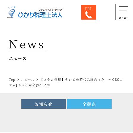
TEL
Menu
Top
News
専門家一覧
ニュース
ひかり税理士法人について
お問合せ
>
>
Top
ニュース
【コラム投稿】テレビの時代は終わった ～CEOコ
サービス
ラム[もっと光を]vol.270
税務顧問料金表
お知らせ
全拠点
スタッフ紹介
出版物
コラム