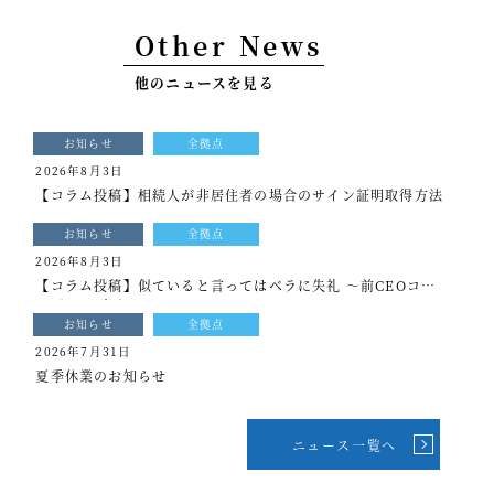
事例紹介
Other News
セミナー情報
他のニュースを見る
HAGレポート
お知らせ
全拠点
採用情報
2026年8月3日
【コラム投稿】相続人が非居住者の場合のサイン証明取得方法
税理士変更をお考えの方
お知らせ
全拠点
メールマガジン登録
2026年8月3日
【コラム投稿】似ていると言ってはベラに失礼 ～前CEOコラ
ニュース
ム[もっと光を]vol.339
お知らせ
全拠点
Twitter
2026年7月31日
夏季休業のお知らせ
Facebook
ニュース一覧へ