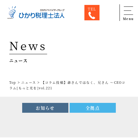
TEL
Menu
Top
News
専門家一覧
ニュース
ひかり税理士法人について
お問合せ
>
>
Top
ニュース
【コラム投稿】爺さんではなく、兄さん ～CEOコ
サービス
ラム[もっと光を]vol.221
税務顧問料金表
お知らせ
全拠点
スタッフ紹介
出版物
コラム