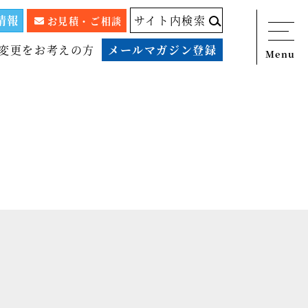
情報
サイト内検索
お見積・ご相談
変更をお考えの方
メールマガジン登録
Menu
ニュース
サービス
税務顧問料金表
スタッフ紹介
出版物
コラム
事例紹介