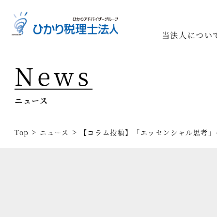
当法人につい
News
Top
専門家一
ニュース
相続の専
経営コン
>
>
Top
ニュース
【コラム投稿】「エッセンシャル思考」
事業承継
税務調査
医療業界