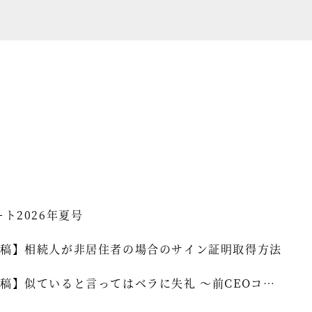
セミナー情報
HAGレポート
採用情報
税理士変更をお考えの方
メールマガジン登録
お問合せ
Twitter
ート2026年夏号
Facebook
稿】相続人が非居住者の場合のサイン証明取得方法
稿】似ていると言ってはベラに失礼 ～前CEOコラ
]vol.339