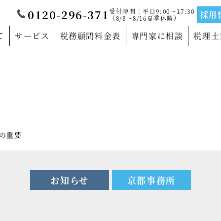
受付時間：平日9:00～17:30
0120-296-371
採用
（8/8～8/16夏季休暇）
て
サービス
税務顧問料金表
専門家に相談
税理士
覧
当法人について
門家
沿革
サルティングの専門家
法人概要
の重要
の専門家
代表社員メッセージ
の専門家
事務所紹介
お知らせ
京都事務所
の専門家
事業部紹介