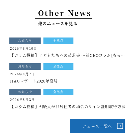
事例紹介
Other News
セミナー情報
他のニュースを見る
HAGレポート
お知らせ
全拠点
採用情報
2026年8月10日
【コラム投稿】子どもたちへの請求書 ～前CEOコラム[もっと
税理士変更をお考えの方
光を]vol.340
お知らせ
全拠点
メールマガジン登録
2026年8月7日
HAGレポート2026年夏号
ニュース
お知らせ
全拠点
Twitter
2026年8月3日
【コラム投稿】相続人が非居住者の場合のサイン証明取得方法
Facebook
ニュース一覧へ