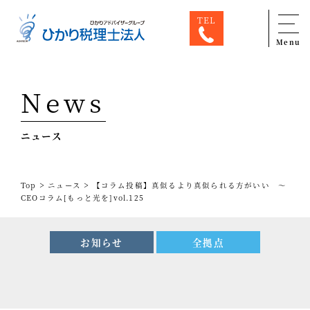
TEL
Menu
Top
News
専門家一覧
ニュース
ひかり税理士法人について
お問合せ
>
>
Top
ニュース
【コラム投稿】真似るより真似られる方がいい ～
サービス
CEOコラム[もっと光を]vol.125
税務顧問料金表
お知らせ
全拠点
スタッフ紹介
出版物
コラム