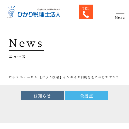
TEL
Menu
Top
News
専門家一覧
ニュース
ひかり税理士法人について
お問合せ
>
>
Top
ニュース
【コラム投稿】インボイス制度ををご存じですか？
サービス
税務顧問料金表
お知らせ
全拠点
スタッフ紹介
出版物
コラム