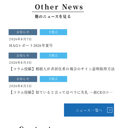
Other News
事例紹介
他のニュースを見る
セミナー情報
HAGレポート
お知らせ
全拠点
2026年8月7日
採用情報
HAGレポート2026年夏号
税理士変更をお考えの方
お知らせ
全拠点
2026年8月3日
メールマガジン登録
【コラム投稿】相続人が非居住者の場合のサイン証明取得方法
ニュース
お知らせ
全拠点
2026年8月3日
Twitter
【コラム投稿】似ていると言ってはベラに失礼 ～前CEOコラ
ム[もっと光を]vol.339
Facebook
ニュース一覧へ