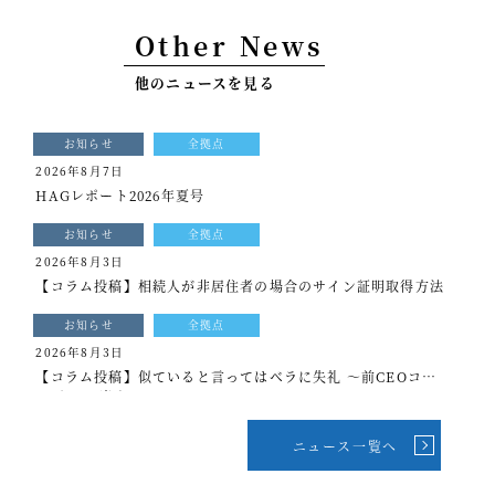
事例紹介
Other News
セミナー情報
他のニュースを見る
HAGレポート
お知らせ
全拠点
採用情報
2026年8月7日
HAGレポート2026年夏号
税理士変更をお考えの方
お知らせ
全拠点
メールマガジン登録
2026年8月3日
【コラム投稿】相続人が非居住者の場合のサイン証明取得方法
ニュース
お知らせ
全拠点
Twitter
2026年8月3日
【コラム投稿】似ていると言ってはベラに失礼 ～前CEOコラ
Facebook
ム[もっと光を]vol.339
ニュース一覧へ