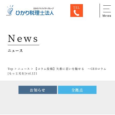
TEL
Menu
Top
News
専門家一覧
ニュース
ひかり税理士法人について
お問合せ
>
>
Top
ニュース
【コラム投稿】欠番に思いを馳せる ～CEOコラム
サービス
[もっと光を]vol.121
税務顧問料金表
お知らせ
全拠点
スタッフ紹介
出版物
コラム