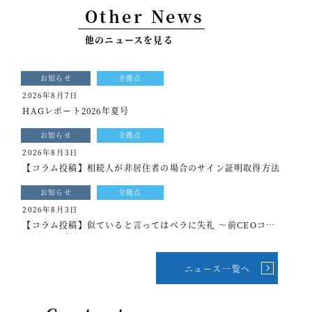
Other News
事例紹介
他のニュースを見る
セミナー情報
HAGレポート
お知らせ
全拠点
2026年8月7日
採用情報
HAGレポート2026年夏号
税理士変更をお考えの方
お知らせ
全拠点
2026年8月3日
メールマガジン登録
【コラム投稿】相続人が非居住者の場合のサイン証明取得方法
ニュース
お知らせ
全拠点
2026年8月3日
Twitter
【コラム投稿】似ていると言ってはベラに失礼 ～前CEOコラ
ム[もっと光を]vol.339
Facebook
ニュース一覧へ