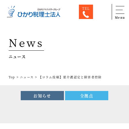
TEL
Menu
Top
News
専門家一覧
ニュース
ひかり税理士法人について
お問合せ
>
>
Top
ニュース
【コラム投稿】要介護認定と障害者控除
サービス
税務顧問料金表
お知らせ
全拠点
スタッフ紹介
出版物
コラム