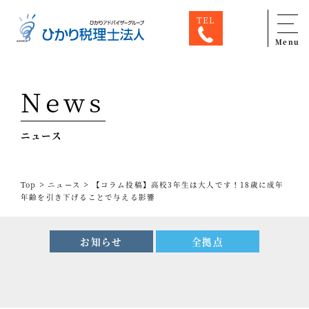
TEL
Menu
Top
News
専門家一覧
ニュース
ひかり税理士法人について
お問合せ
>
>
Top
ニュース
【コラム投稿】高校3年生は大人です！18歳に成年
サービス
年齢を引き下げることで与える影響
税務顧問料金表
お知らせ
全拠点
スタッフ紹介
出版物
コラム