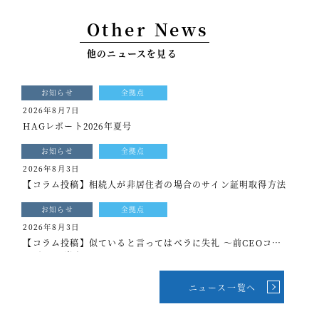
事例紹介
Other News
セミナー情報
他のニュースを見る
HAGレポート
お知らせ
全拠点
採用情報
2026年8月7日
HAGレポート2026年夏号
税理士変更をお考えの方
お知らせ
全拠点
メールマガジン登録
2026年8月3日
【コラム投稿】相続人が非居住者の場合のサイン証明取得方法
ニュース
お知らせ
全拠点
Twitter
2026年8月3日
【コラム投稿】似ていると言ってはベラに失礼 ～前CEOコラ
Facebook
ム[もっと光を]vol.339
ニュース一覧へ