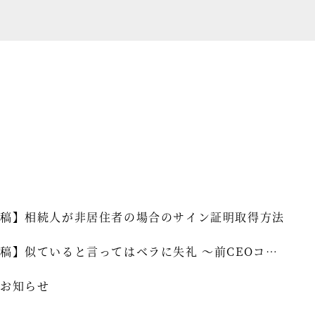
セミナー情報
HAGレポート
採用情報
税理士変更をお考えの方
メールマガジン登録
お問合せ
Twitter
稿】相続人が非居住者の場合のサイン証明取得方法
Facebook
稿】似ていると言ってはベラに失礼 ～前CEOコラ
]vol.339
お知らせ