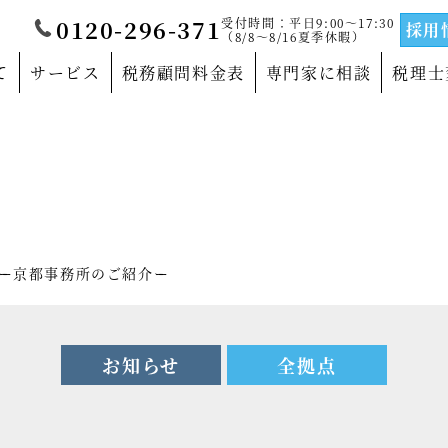
受付時間：平日9:00～17:30
0120-296-371
採用
（8/8～8/16夏季休暇）
て
サービス
税務顧問料金表
専門家に相談
税理士
覧
当法人について
門家
沿革
サルティングの専門家
法人概要
ー京都事務所のご紹介ー
の専門家
代表社員メッセージ
の専門家
事務所紹介
お知らせ
全拠点
の専門家
事業部紹介