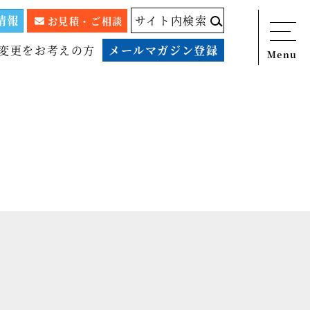
情報
サイト内検索
お見積・ご相談
変更をお考えの方
メールマガジン登録
Menu
ニュース
サービス
税務顧問料金表
スタッフ紹介
出版物
コラム
事例紹介