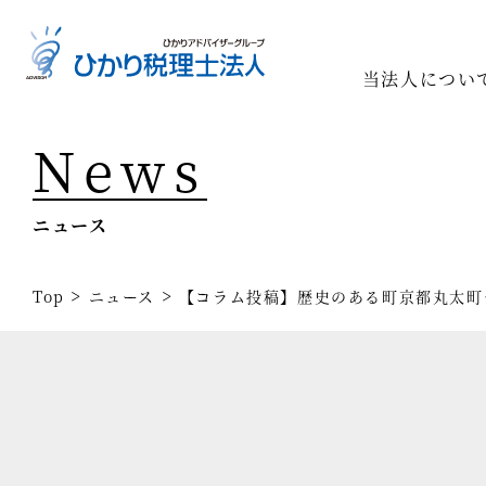
当法人につい
News
Top
専門家一
ニュース
相続の専
経営コン
>
>
Top
ニュース
【コラム投稿】歴史のある町京都丸太町
事業承継
税務調査
医療業界