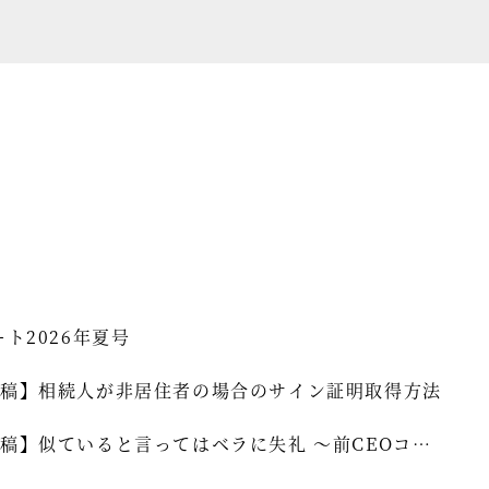
セミナー情報
HAGレポート
採用情報
税理士変更をお考えの方
メールマガジン登録
お問合せ
Twitter
ート2026年夏号
Facebook
稿】相続人が非居住者の場合のサイン証明取得方法
稿】似ていると言ってはベラに失礼 ～前CEOコラ
]vol.339