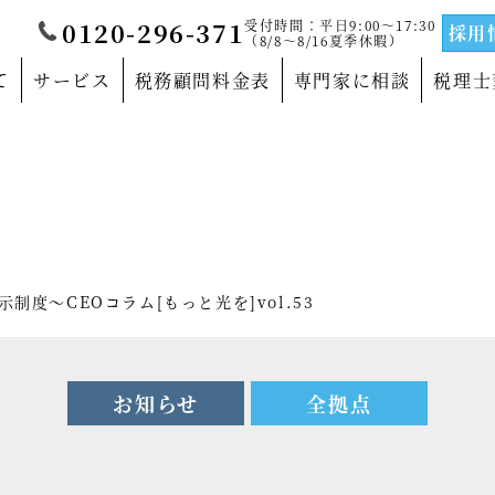
受付時間：平日9:00～17:30
0120-296-371
採用
（8/8～8/16夏季休暇）
て
サービス
税務顧問料金表
専門家に相談
税理士
覧
当法人について
門家
沿革
サルティングの専門家
法人概要
度～CEOコラム[もっと光を]vol.53
の専門家
代表社員メッセージ
の専門家
事務所紹介
お知らせ
全拠点
の専門家
事業部紹介