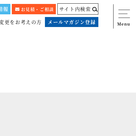
情報
サイト内検索
お見積・ご相談
変更をお考えの方
メールマガジン登録
Menu
ニュース
サービス
税務顧問料金表
スタッフ紹介
出版物
コラム
事例紹介