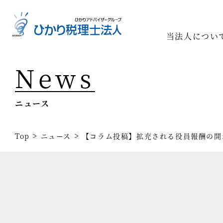
当法人につい
News
Top
専門家一
ニュース
相続の専
経営コン
>
>
Top
ニュース
【コラム投稿】拡充される役員報酬の開示制
事業承継
税務調査
医療業界