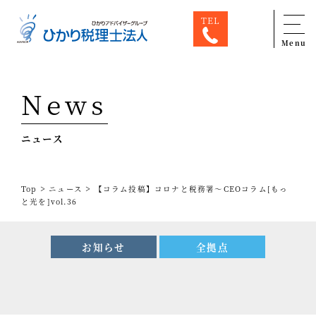
TEL
Menu
Top
News
専門家一覧
ニュース
ひかり税理士法人について
お問合せ
>
>
Top
ニュース
【コラム投稿】コロナと税務署～CEOコラム[もっ
サービス
と光を]vol.36
税務顧問料金表
お知らせ
全拠点
スタッフ紹介
出版物
コラム