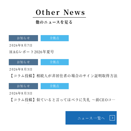
事例紹介
Other News
セミナー情報
他のニュースを見る
HAGレポート
お知らせ
全拠点
採用情報
2026年8月7日
HAGレポート2026年夏号
税理士変更をお考えの方
お知らせ
全拠点
メールマガジン登録
2026年8月3日
【コラム投稿】相続人が非居住者の場合のサイン証明取得方法
ニュース
お知らせ
全拠点
Twitter
2026年8月3日
【コラム投稿】似ていると言ってはベラに失礼 ～前CEOコラ
Facebook
ム[もっと光を]vol.339
ニュース一覧へ