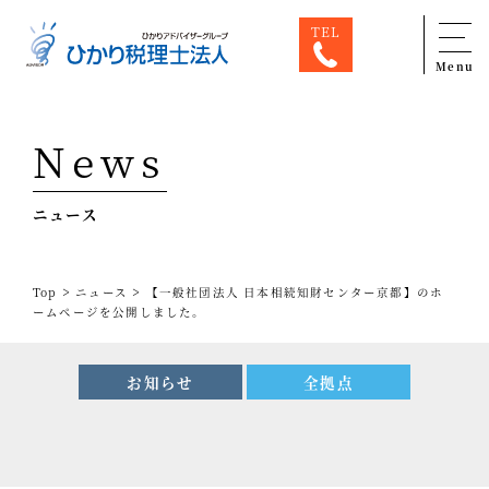
TEL
Menu
Top
News
専門家一覧
ニュース
ひかり税理士法人について
お問合せ
>
>
Top
ニュース
【一般社団法人 日本相続知財センター京都】のホ
サービス
ームページを公開しました。
税務顧問料金表
お知らせ
全拠点
スタッフ紹介
出版物
コラム