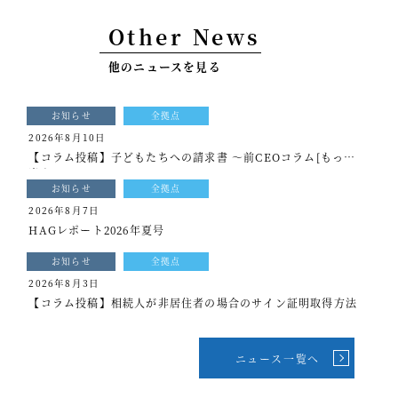
事例紹介
Other News
セミナー情報
他のニュースを見る
HAGレポート
お知らせ
全拠点
採用情報
2026年8月10日
【コラム投稿】子どもたちへの請求書 ～前CEOコラム[もっと
税理士変更をお考えの方
光を]vol.340
お知らせ
全拠点
メールマガジン登録
2026年8月7日
HAGレポート2026年夏号
ニュース
お知らせ
全拠点
Twitter
2026年8月3日
【コラム投稿】相続人が非居住者の場合のサイン証明取得方法
Facebook
ニュース一覧へ