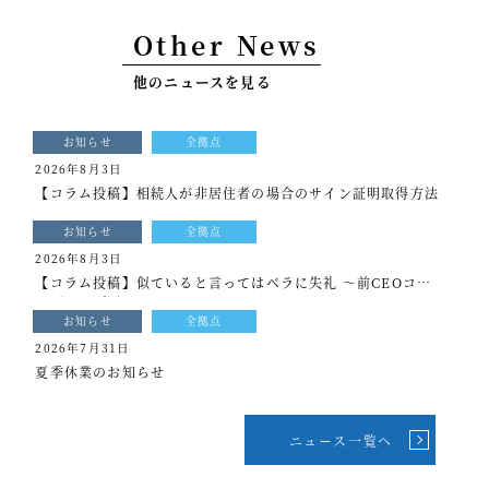
事例紹介
Other News
セミナー情報
他のニュースを見る
HAGレポート
お知らせ
全拠点
採用情報
2026年8月3日
【コラム投稿】相続人が非居住者の場合のサイン証明取得方法
税理士変更をお考えの方
お知らせ
全拠点
メールマガジン登録
2026年8月3日
【コラム投稿】似ていると言ってはベラに失礼 ～前CEOコラ
ニュース
ム[もっと光を]vol.339
お知らせ
全拠点
Twitter
2026年7月31日
夏季休業のお知らせ
Facebook
ニュース一覧へ