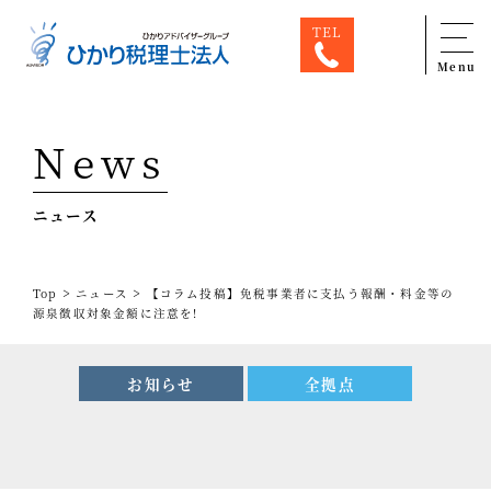
TEL
Menu
Top
News
専門家一覧
ニュース
ひかり税理士法人について
お問合せ
>
>
Top
ニュース
【コラム投稿】免税事業者に支払う報酬・料金等の
サービス
源泉徴収対象金額に注意を!
税務顧問料金表
お知らせ
全拠点
スタッフ紹介
出版物
コラム