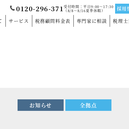
受付時間：平日9:00～17:30
0120-296-371
採用
（8/8～8/16夏季休暇）
て
サービス
税務顧問料金表
専門家に相談
税理士
覧
当法人について
門家
沿革
サルティングの専門家
法人概要
の専門家
代表社員メッセージ
の専門家
事務所紹介
お知らせ
全拠点
の専門家
事業部紹介