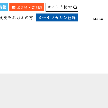
情報
サイト内検索
お見積・ご相談
変更をお考えの方
メールマガジン登録
Menu
ニュース
サービス
税務顧問料金表
スタッフ紹介
出版物
コラム
事例紹介