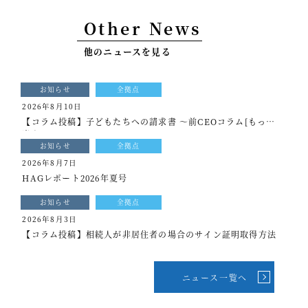
事例紹介
Other News
セミナー情報
他のニュースを見る
HAGレポート
お知らせ
全拠点
採用情報
2026年8月10日
【コラム投稿】子どもたちへの請求書 ～前CEOコラム[もっと
税理士変更をお考えの方
光を]vol.340
お知らせ
全拠点
メールマガジン登録
2026年8月7日
HAGレポート2026年夏号
ニュース
お知らせ
全拠点
Twitter
2026年8月3日
【コラム投稿】相続人が非居住者の場合のサイン証明取得方法
Facebook
ニュース一覧へ