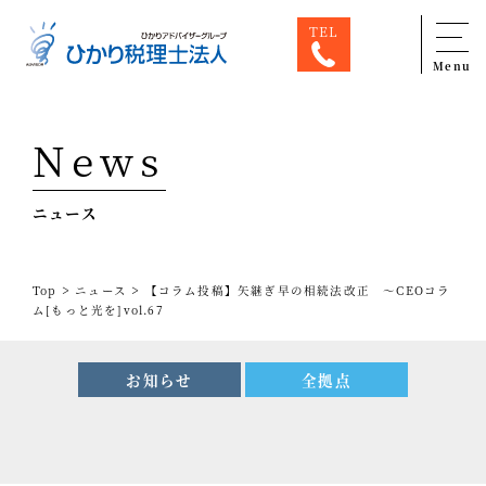
TEL
Menu
Top
News
専門家一覧
ニュース
ひかり税理士法人について
お問合せ
>
>
Top
ニュース
【コラム投稿】矢継ぎ早の相続法改正 ～CEOコラ
サービス
ム[もっと光を]vol.67
税務顧問料金表
お知らせ
全拠点
スタッフ紹介
出版物
コラム