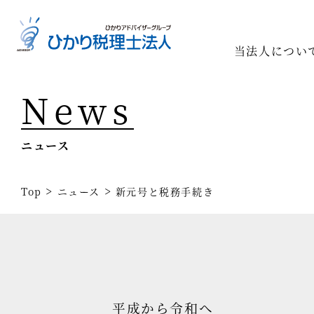
当法人につい
News
Top
専門家一
ニュース
相続の専
経営コン
>
>
Top
ニュース
新元号と税務手続き
事業承継
税務調査
医療業界
平成から令和へ