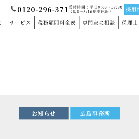
受付時間：平日9:00～17:30
0120-296-371
採用
（8/8～8/16夏季休暇）
て
サービス
税務顧問料金表
専門家に相談
税理士
覧
当法人について
門家
沿革
サルティングの専門家
法人概要
の専門家
代表社員メッセージ
の専門家
事務所紹介
お知らせ
広島事務所
の専門家
事業部紹介