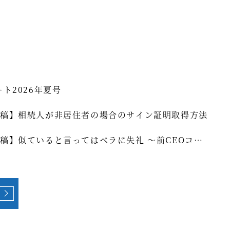
ート2026年夏号
稿】相続人が非居住者の場合のサイン証明取得方法
稿】似ていると言ってはベラに失礼 ～前CEOコラ
]vol.339