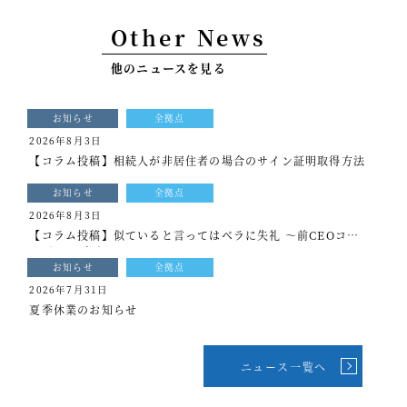
事例紹介
Other News
セミナー情報
他のニュースを見る
HAGレポート
お知らせ
全拠点
採用情報
2026年8月3日
【コラム投稿】相続人が非居住者の場合のサイン証明取得方法
税理士変更をお考えの方
お知らせ
全拠点
メールマガジン登録
2026年8月3日
【コラム投稿】似ていると言ってはベラに失礼 ～前CEOコラ
ニュース
ム[もっと光を]vol.339
お知らせ
全拠点
Twitter
2026年7月31日
夏季休業のお知らせ
Facebook
ニュース一覧へ