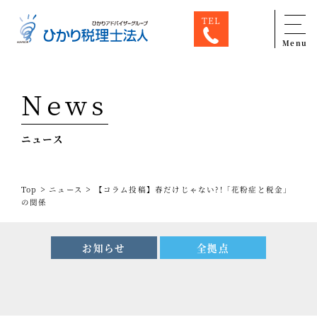
TEL
Menu
Top
News
専門家一覧
ニュース
ひかり税理士法人について
お問合せ
>
>
Top
ニュース
【コラム投稿】春だけじゃない?!「花粉症と税金」
サービス
の関係
税務顧問料金表
お知らせ
全拠点
スタッフ紹介
出版物
コラム