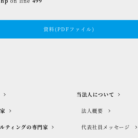
php
on line
499
資料(PDFファイル)
当法人について
門家
法人概要
ルティングの専門家
代表社員メッセージ