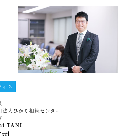
フィス
員
団法人ひかり相続センター
事
hi TANI
淳司