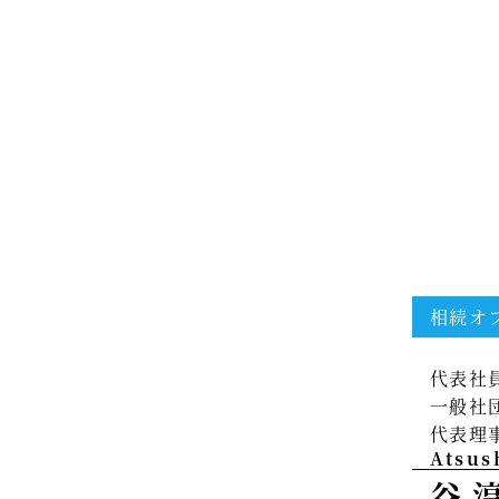
相続オ
代表社
一般社
代表理
Atsus
谷 