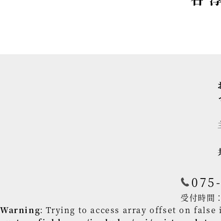
075
受付時間：平
Warning
: Trying to access array offset on false