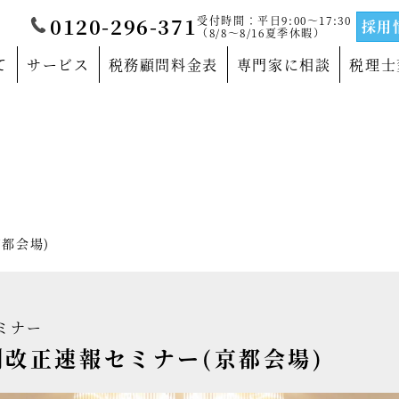
受付時間：平日9:00～17:30
0120-296-371
採用
（8/8～8/16夏季休暇）
て
サービス
税務顧問料金表
専門家に相談
税理士
覧
当法人について
門家
沿革
サルティングの専門家
法人概要
京都会場)
の専門家
代表社員メッセージ
の専門家
事務所紹介
ミナー
の専門家
事業部紹介
税制改正速報セミナー(京都会場)