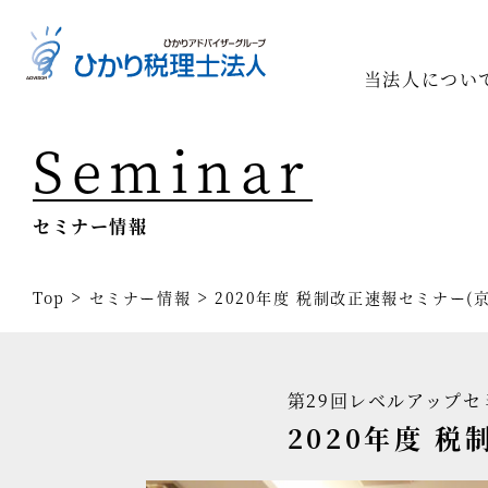
当法人につい
Seminar
Top
専門家一
セミナー情報
相続の専
経営コン
>
>
Top
セミナー情報
2020年度 税制改正速報セミナー(
事業承継
税務調査
第29回レベルアップセ
医療業界
2020年度 