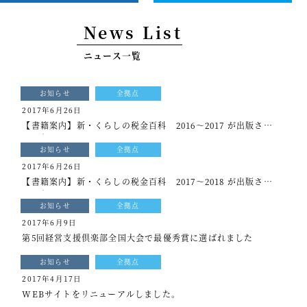
事例紹介
News List
セミナー情報
ニュース一覧
HAGレポート
お知らせ
全拠点
採用情報
2017年6月26日
【書籍案内】新・くらしの税金百科 2016～2017 が出版され
税理士変更をお考えの方
ました。
お知らせ
全拠点
メールマガジン登録
2017年6月26日
【書籍案内】新・くらしの税金百科 2017～2018 が出版され
ニュース
ました。
お知らせ
全拠点
Twitter
2017年6月9日
第5回経営支援倶楽部全国大会で最優秀賞に選ばれました
Facebook
お知らせ
全拠点
2017年4月17日
WEBサイトをリニューアルしました。