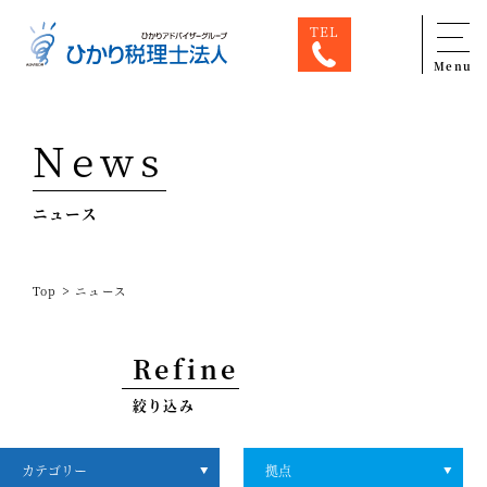
TEL
Menu
Top
News
専門家一覧
ニュース
ひかり税理士法人について
お問合せ
>
Top
ニュース
サービス
税務顧問料金表
Refine
スタッフ紹介
絞り込み
出版物
コラム