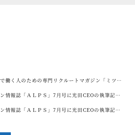
で働く人のための専門リクルートマガジン「ミツカ
2025年1月号(vol.02)」に谷代表のインタビュ
ン情報誌「ＡＬＰＳ」7月号に光田CEOの執筆記事
載されました。
ました！
ン情報誌「ＡＬＰＳ」7月号に光田CEOの執筆記事
ました！