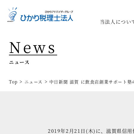
当法人につい
News
Top
専門家一
ニュース
相続の専
経営コン
>
>
Top
ニュース
中日新聞 滋賀 に飲食店創業サポート
事業承継
税務調査
医療業界
2019年2月21日(木)に、滋賀