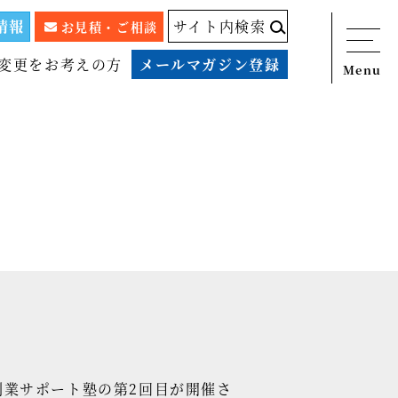
情報
サイト内検索
お見積・ご相談
変更をお考えの方
メールマガジン登録
Menu
ニュース
サービス
税務顧問料金表
スタッフ紹介
出版物
コラム
事例紹介
創業サポート塾の第2回目が開催さ