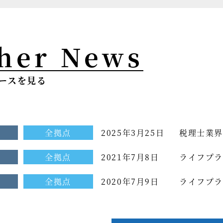
her News
ースを見る
報
全拠点
2025年3月25日
税理士業界
ルマガジン 
報
全拠点
2021年7月8日
ライフプラ
ー記事が掲
が掲載され
報
全拠点
2020年7月9日
ライフプラ
が掲載され