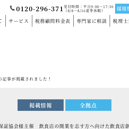
受付時間：平日9:00～17:30
0120-296-371
採用
（8/8～8/16夏季休暇）
て
サービス
税務顧問料金表
専門家に相談
税理士
覧
当法人について
門家
沿革
サルティングの専門家
法人概要
塾の記事が掲載されました！
の専門家
代表社員メッセージ
の専門家
事務所紹介
掲載情報
全拠点
の専門家
事業部紹介
県信用保証協会様主催 飲食店の開業を志す方へ向けた飲食店