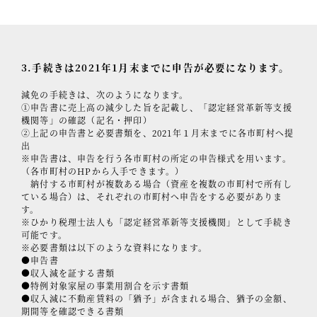
3.手続きは2021年1月末までに申告が必要になります。
減免の手続きは、次のようになります。
①申告書に売上高の減少した旨を記載し、「認定経営革新等支援
機関等」の確認（記名・押印）
②上記の申告書と必要書類を、2021年１月末までに各市町村へ提
出
※申告書は、申告を行う各市町村の所定の申告様式を用います。
（各市町村のHPから入手できます。）
納付する市町村が複数ある場合（資産を複数の市町村で所有し
ている場合）は、それぞれの市町村へ申告をする必要がありま
す。
※ひかり税理士法人も「認定経営革新等支援機関」として手続き
可能です。
※必要書類は以下のような資料になります。
●申告書
●収入減を証する書類
●特例対象家屋の事業用割合を示す書類
●収入減に不動産賃料の「猶予」が含まれる場合、猶予の金額、
期間等を確認できる書類