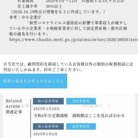
対象期間 2020年5月～12月 の連続する3月ヶ月合計
売上減少率 30％以上
（2020.10.19時点の情報をもとに作成しています。）
参考：中小企業庁
「新型コロナウイルス感染症の影響で事業収入が減少し
ている中小企業者・小規模事業者に対して固定資産税・都市計画
税の減免を行います」
https://www.chusho.meti.go.jp/zaimu/ze
※当社では、顧問契約を締結しているお客様以外の個別の税務相談には
対応いたしかねます。何卒ご了承ください。
税理士変更をお考えの方はこちら
Related
税の最新情報
滋賀事務所
前の記事へ
次の記事へ
Article
2025年1月20日
関連記事
令和6年分定額減税 減税額はここを見ればわかる
税の最新情報
滋賀事務所
2025年1月6日