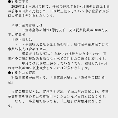
●対象事業者
2020年2月～10月の間で、任意の連続する3ヶ月間の合計売上高
が前年同時期と比較して、30％以上減少している中小企業者及び
個人事業主が対象になります。
※中小企業者等とは
・・・資本金等の額が1億円以下、又は従業員数が1000人以
下の事業者
※売上高とは
・・・事業収入となる売上高を指し、給付金や補助金などの
事業外収入は含めません。
事業者（法人/個人）単位での比較となりますので、事
業所や店舗が複数ある場合はすべて合計した金額で比較します。
単月では30％以上減少していなくても、連続した3ヶ月
の合計額が30％以上減少していれば対象になります。
●対象となる資産
対象事業者が所有する、「事業用家屋」と「設備等の償却資
産」
※事業用家屋とは、事務所や店舗、工場などの家屋の他、不動
産賃貸業を営む場合の賃貸用マンションなども対象になります。
だだし、事業用であっても、「土地」は対象外になりま
す。