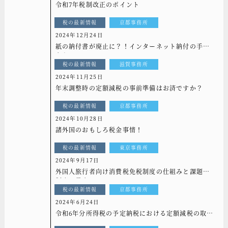
令和7年税制改正のポイント
税の最新情報
京都事務所
2024年12月24日
紙の納付書が廃止に？！インターネット納付の手続
きを！
税の最新情報
滋賀事務所
2024年11月25日
年末調整時の定額減税の事前準備はお済ですか？
税の最新情報
京都事務所
2024年10月28日
諸外国のおもしろ税金事情！
税の最新情報
東京事務所
2024年9月17日
外国人旅行者向け消費税免税制度の仕組みと課題、
制度の見直しについて
税の最新情報
京都事務所
2024年6月24日
令和6年分所得税の予定納税における定額減税の取扱
い