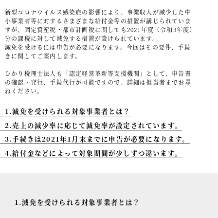
新型コロナウイルス感染症の影響により、事業収入が減少した中
事例紹介
小事業者等に対するさまざまな給付金等の措置が講じられていま
すが、固定資産税・都市計画税に関しても2021年度（令和3年度）
セミナー情報
分の課税に対して減免する措置が設けられています。
減免を受けるには申告が必要になります。今回はその要件、手続
HAGレポート
きに関してご案内します。
ひかり税理士法人も「認定経営革新等支援機関」として、申告書
採用情報
の確認・発行、手続代行が可能ですので、詳細は担当者までお尋
ねください。
税理士変更をお考えの方
1.減免を受けられる対象事業者とは？
メールマガジン登録
2.売上の減少率に応じて減免率が設定されています。
ニュース
3.手続きは2021年1月末までに申告が必要になります。
Twitter
4.給付金などによって対象期間が少しずつ違います。
Facebook
1.減免を受けられる対象事業者とは？