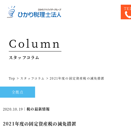
TE
Top
Column
専門家一覧
スタッフコラム
ひかり税理士法人について
お問合せ
>
>
Top
スタッフコラム
2021年度の固定資産税の減免措置
サービス
全拠点
税務顧問料金表
スタッフ紹介
2020.10.19｜
税の最新情報
出版物
2021年度の固定資産税の減免措置
コラム