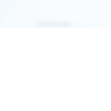
下にスクロールして下さい。
正職員／業界経験者の募集です。
募集職種
税務会計スタッフ(正職員)
雇用形態
正職員（一般職員）
■法人顧問先担当業務
主に税理士業務／税理士補助業務
をメインに法人、個人関与先を担
当していただきます。
IT導入補助金、事業再構築補助金
など、付加価値の高いサービスに
も取り組んでいます。
お客様の多様なニーズに対応でき
るよう、主体的にアクションを起
こし幅広い経験を積むことが可能
です。